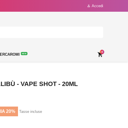
Accedi

0

ERCAROMI
NEW
IBÙ - VAPE SHOT - 20ML
IA 20%
Tasse incluse