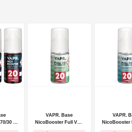
NON DISPONIBILE
NON DISPONIBILE
ase
VAPR. Base
VAPR. B
70/30 -
NicoBooster Full VG -
NicoBooster F
10ml
10ml