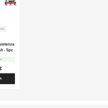
 DTL
istenza
h - 5pz
e!
€
TA