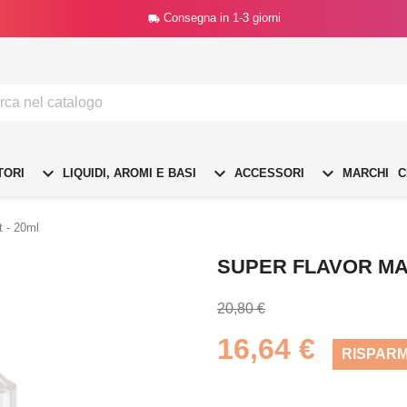
Consegna in 1-3 giorni




TORI
LIQUIDI, AROMI E BASI
ACCESSORI
MARCHI
C
t - 20ml
SUPER FLAVOR MAL
20,80 €
16,64 €
RISPARM