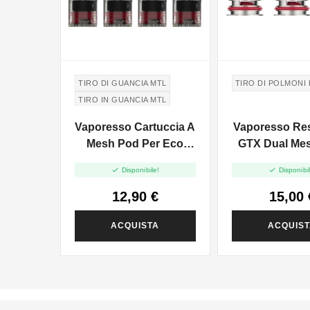
TIRO DI GUANCIA MTL
TIRO DI POLMONI
TIRO IN GUANCIA MTL
Vaporesso Cartuccia A
Vaporesso Res
Mesh Pod Per Eco
GTX Dual Mes
One - 2ml - 4pz


Disponibile!
Disponibil
12,90 €
15,00 
ACQUISTA
ACQUIS