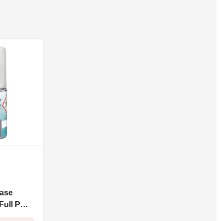
ase
ull PG -