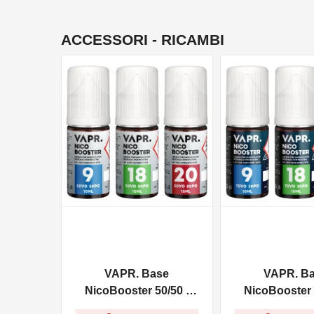
ACCESSORI - RICAMBI
NON DISPONIBILE
NON DISPONIBILE
VAPR. Base
VAPR. B
NicoBooster 50/50 -
NicoBooster 
10ml
10ml