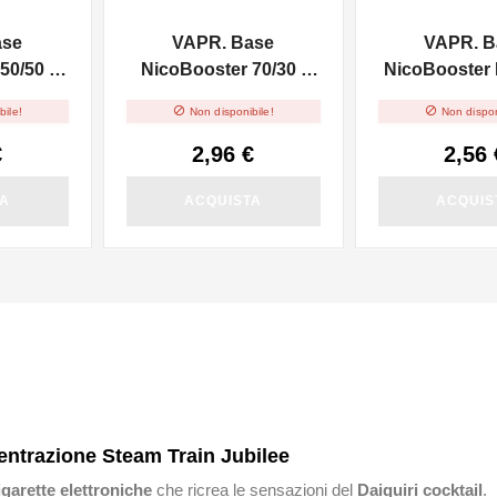
ase
VAPR. Base
VAPR. B
50/50 -
NicoBooster 70/30 -
NicoBooster F
10ml
10ml


bile!
Non disponibile!
Non dispon
€
2,96 €
2,56 
TA
ACQUISTA
ACQUIS
entrazione Steam Train Jubilee
arette elettroniche
che ricrea le sensazioni del
Daiquiri cocktail
.