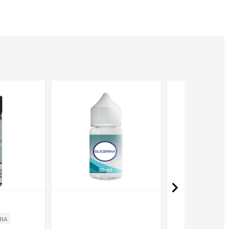

ERA