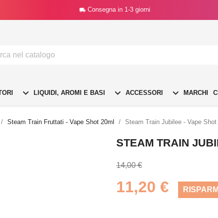
Consegna in 1-3 giorni




TORI
LIQUIDI, AROMI E BASI
ACCESSORI
MARCHI
C
Steam Train Fruttati - Vape Shot 20ml
Steam Train Jubilee - Vape Shot
STEAM TRAIN JUBI
14,00 €
11,20 €
RISPARM