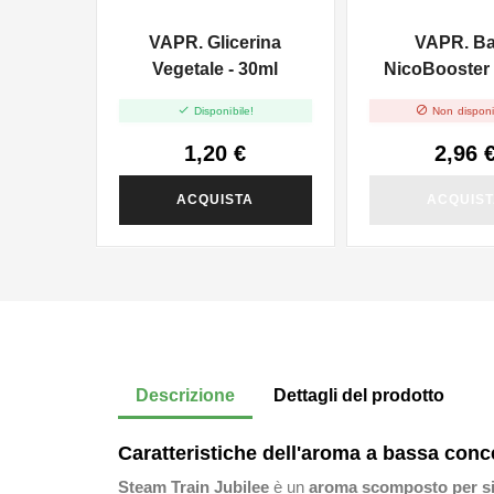
VAPR. Glicerina
VAPR. B
Vegetale - 30ml
NicoBooster 
10ml


Disponibile!
Non disponi
1,20 €
2,96 
ACQUISTA
ACQUIS
Descrizione
Dettagli del prodotto
Caratteristiche dell'aroma a bassa conc
Steam Train Jubilee
è un
aroma scomposto per sig