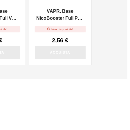
ase
VAPR. Base
ull VG -
NicoBooster Full PG -
10ml

ibile!
Non disponibile!
€
2,56 €
TA
ACQUISTA