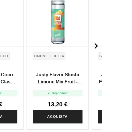

OCCO
LIMONE
FRUTTA
GELATO
LATTE
r Coco
Justy Flavor Slushi
Justy Flavor
 Classic
Limone Mix Fruit -
Flurry - Justy 
n 60ml
Justy Granite - Shot
- Shot 20 In


le!
Disponibile!
Disponibile
20 In 60ml
€
13,20 €
13,20 
TA
ACQUISTA
ACQUIST