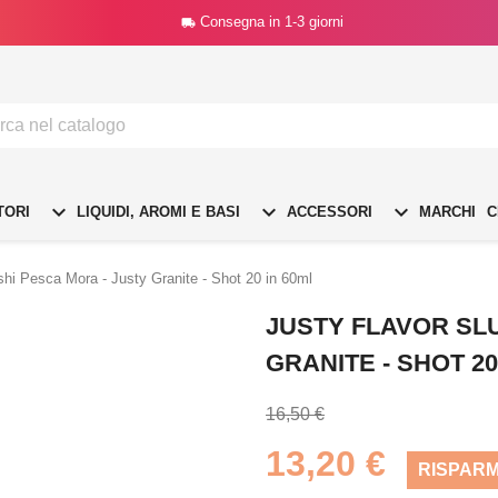
Consegna in 1-3 giorni




TORI
LIQUIDI, AROMI E BASI
ACCESSORI
MARCHI
C
shi Pesca Mora - Justy Granite - Shot 20 in 60ml
JUSTY FLAVOR SLU
GRANITE - SHOT 20
16,50 €
13,20 €
RISPARM