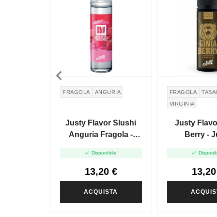

FRAGOLA
ANGURIA
FRAGOLA
TABA
VIRGINIA
Justy Flavor Slushi
Justy Flavo
Anguria Fragola -
Berry - J
Justy Granite - Shot
Tabaccosi - S


Disponibile!
Disponib
20 In 60ml
60ml
13,20 €
13,20
ACQUISTA
ACQUIS