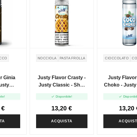
CCO
NOCCIOLA
PASTA FROLLA
CIOCCOLATO
C
r Ginia
Justy Flavor Crasty -
Justy Flavo
usty
Justy Classic - Shot
Choko - Justy
hot 20 In
20 In 60ml
- Shot 20 I


ile!
Disponibile!
Disponibi
 €
13,20 €
13,20 
TA
ACQUISTA
ACQUIS