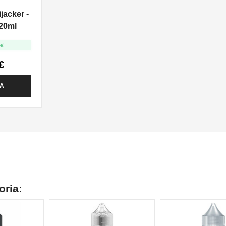
jacker -
20ml
e!
€
TA
oria: