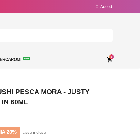
Accedi

0

ERCAROMI
NEW
SHI PESCA MORA - JUSTY
 IN 60ML
IA 20%
Tasse incluse