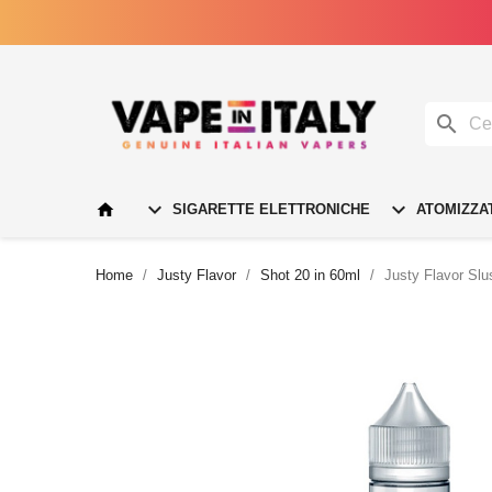




SIGARETTE ELETTRONICHE
ATOMIZZA
Home
Justy Flavor
Shot 20 in 60ml
Justy Flavor Slu