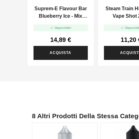
Suprem-E Flavour Bar
Steam Train Hi
Blueberry Ice - Mix
Vape Shot 
And Vape - 20ml


Disponibile!
Disponibil
14,89 €
11,20 
ACQUISTA
ACQUIS
8 Altri Prodotti Della Stessa Categ