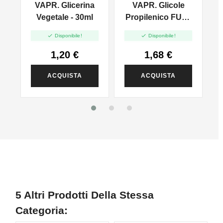
VAPR. Glicerina
VAPR. Glicole
l
Vegetale - 30ml
Propilenico FULL
PG - 35ml In 60ml


Disponibile!
Disponibile!
1,20 €
1,68 €
ACQUISTA
ACQUISTA
5 Altri Prodotti Della Stessa
Categoria: