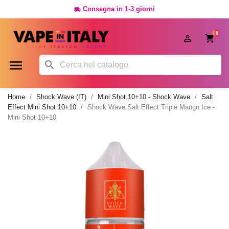
Consegna in 1-3 giorni

0




Home
Shock Wave (IT)
Mini Shot 10+10 - Shock Wave
Salt
Effect Mini Shot 10+10
Shock Wave Salt Effect Triple Mango Ice -
Mini Shot 10+10