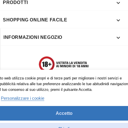

PRODOTTI

SHOPPING ONLINE FACILE

INFORMAZIONI NEGOZIO
o web utilizza cookie propri e di terze parti per migliorare i nostri servizi e
pubblicità relativa alle tue preferenze analizzando le tue abitudinidi navigazion
l tuo consenso al suo utilizzo, premi il pulsante Accetta.
Personalizzare i cookie
Accetto
Trovaci anche su:
Facebook
Pinterest
Instagram