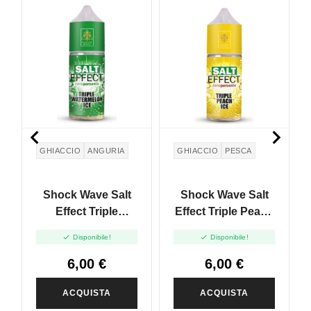
NUOVO


GHIACCIO
ANGURIA
GHIACCIO
PESCA
Shock Wave Salt
Shock Wave Salt
Effect Triple
Effect Triple Peach
Watermelon Ice -
Ice - Mini Shot


Disponibile!
Disponibile!
Mini Shot 10+10
10+10
6,00 €
6,00 €
ACQUISTA
ACQUISTA