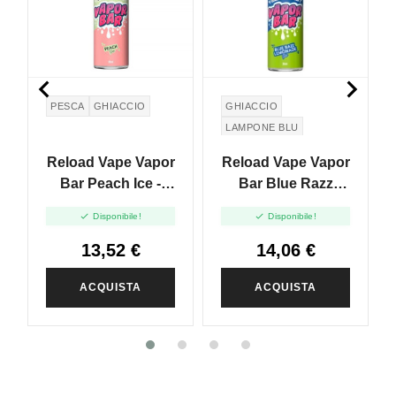


PESCA
GHIACCIO
GHIACCIO
LAMPONE BLU
LIMONATA
Reload Vape Vapor
Reload Vape Vapor
Bar Peach Ice -
Bar Blue Razz
Vape Shot - 20 Ml
Lemonade - Vape


Disponibile!
Disponibile!
Shot - 20 Ml
13,52 €
14,06 €
ACQUISTA
ACQUISTA