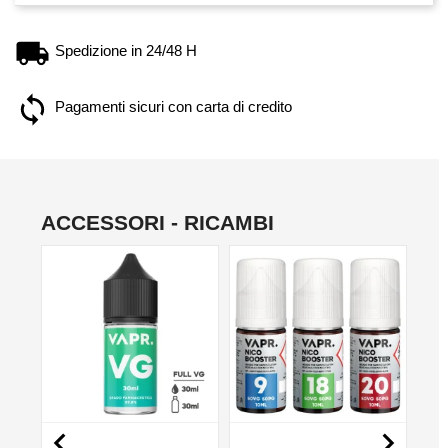
Spedizione in 24/48 H
Pagamenti sicuri con carta di credito
ACCESSORI - RICAMBI
NON DISPONIBILE
NO

