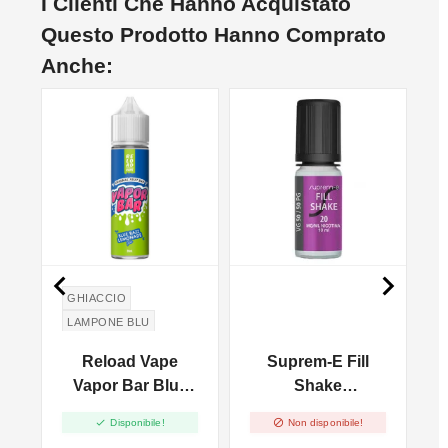
I Clienti Che Hanno Acquistato
Questo Prodotto Hanno Comprato
Anche:
NON DISPONIBILE
NO


GHIACCIO
LAMPONE BLU
LIMONATA
Reload Vape
Suprem-E Fill
Vapor Bar Blue
Shake
Razz Lemonade -
NicoBooster


Disponibile!
Non disponibile!
0
Vape Shot - 20 Ml
Base 50/50 - 10ml