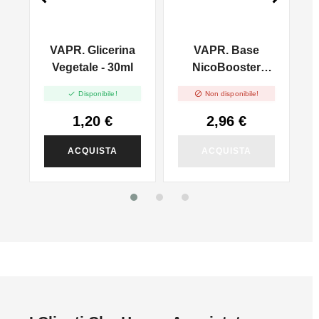
VAPR. Glicerina
VAPR. Base
l
Vegetale - 30ml
NicoBooster
50/50 - 10ml


Disponibile!
Non disponibile!
1,20 €
2,96 €
ACQUISTA
ACQUISTA