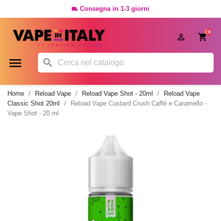
Consegna in 1-3 giorni

0




Home
Reload Vape
Reload Vape Shot - 20ml
Reload Vape
Classic Shot 20ml
Reload Vape Custard Crush Caffè e Caramello -
Vape Shot - 20 ml