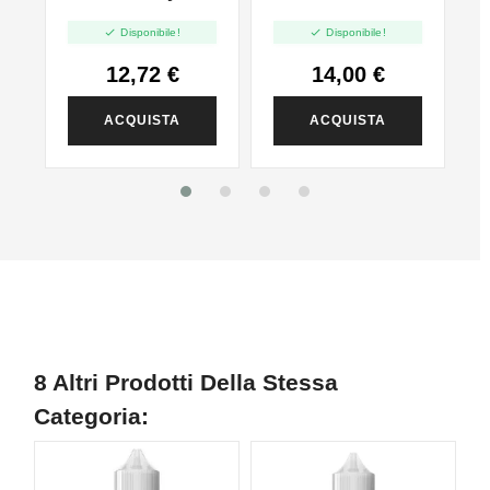
Distillati Puri -
Mix And Vape -


Disponibile!
Disponibile!
Vape Shot 20ml
20ml
12,72 €
14,00 €
ACQUISTA
ACQUISTA
8 Altri Prodotti Della Stessa
Categoria: