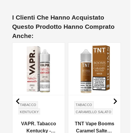
I Clienti Che Hanno Acquistato
Questo Prodotto Hanno Comprato
Anche:


A
TABACCO
TABACCO
KENTUCKY
CARAMELLO SALATO
SALTED CARAMEL
VAPR. Tabacco
TNT Vape Booms
Kentucky -
Caramel Salted -
B