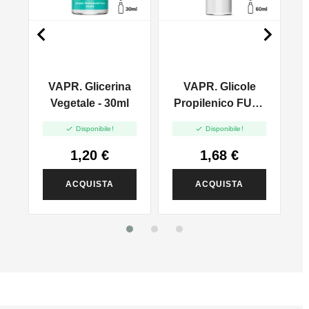


VAPR. Glicerina
VAPR. Glicole
l
Vegetale - 30ml
Propilenico FULL
PG - 35ml In 60ml


Disponibile!
Disponibile!
1,20 €
1,68 €
ACQUISTA
ACQUISTA