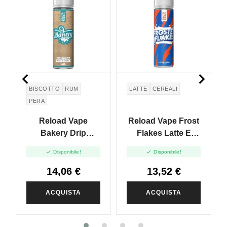


BISCOTTO
RUM
LATTE
CEREALI
PERA
Reload Vape
Reload Vape Frost
Bakery Drip
Flakes Latte E
Biscotto Rume E
Cereali - Vape Shot


Disponibile!
Disponibile!
Pera - Vape Shot -
- 20 Ml
20 Ml
14,06 €
13,52 €
ACQUISTA
ACQUISTA