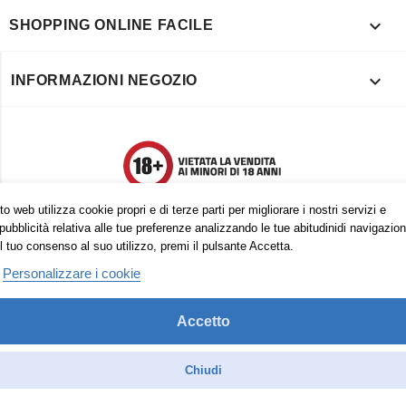

SHOPPING ONLINE FACILE

INFORMAZIONI NEGOZIO
o web utilizza cookie propri e di terze parti per migliorare i nostri servizi e
pubblicità relativa alle tue preferenze analizzando le tue abitudinidi navigazion
l tuo consenso al suo utilizzo, premi il pulsante Accetta.
Personalizzare i cookie
Accetto
Trovaci anche su:
Facebook
Pinterest
Instagram
Chiudi
© 2026 - Vape in Italy srls - 10613270965