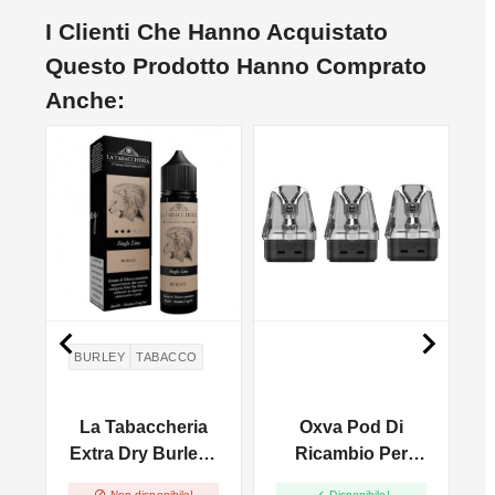
I Clienti Che Hanno Acquistato
Questo Prodotto Hanno Comprato
Anche:
NON DISPONIBILE


BURLEY
TABACCO
-
La Tabaccheria
Oxva Pod Di
-
Extra Dry Burley -
Ricambio Per
Extreme 4Pod
Xlim SS - 2ml -


Non disponibile!
Disponibile!