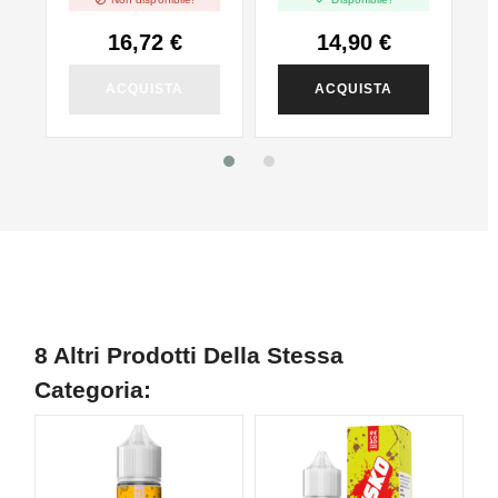
White - Vape Shot
3pcs
W
20ml
16,72 €
14,90 €
ACQUISTA
ACQUISTA
8 Altri Prodotti Della Stessa
Categoria: