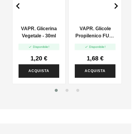


VAPR. Glicerina
VAPR. Glicole
l
Vegetale - 30ml
Propilenico FULL
PG - 35ml In 60ml


Disponibile!
Disponibile!
1,20 €
1,68 €
ACQUISTA
ACQUISTA