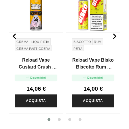


CREMA
LIQUIRIZIA
BISCOTTO
RUM
CREMA PASTICCERA
PERA
Reload Vape
Reload Vape Bisko
Custard Crush -
Biscotto Rum E
Vape Shot - 20 Ml
Pera - Vape Shot -


Disponibile!
Disponibile!
20 Ml
14,06 €
14,00 €
ACQUISTA
ACQUISTA