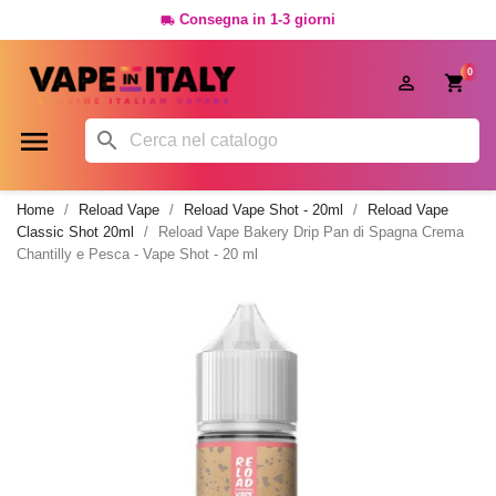
Consegna in 1-3 giorni

0




Home
Reload Vape
Reload Vape Shot - 20ml
Reload Vape
Classic Shot 20ml
Reload Vape Bakery Drip Pan di Spagna Crema
Chantilly e Pesca - Vape Shot - 20 ml