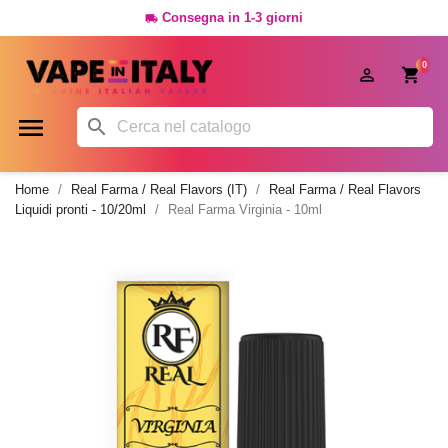
Consegna in 1-3 giorni

0




Home
Real Farma / Real Flavors (IT)
Real Farma / Real Flavors
Liquidi pronti - 10/20ml
Real Farma Virginia - 10ml