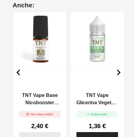
Anche:


E
TNT Vape Base
TNT Vape
Nicobooster
Glicerina Vegetale
50/50 - 10ml
Full VG - 30ml


Non disponibile!
Disponibile!
2,40 €
1,36 €