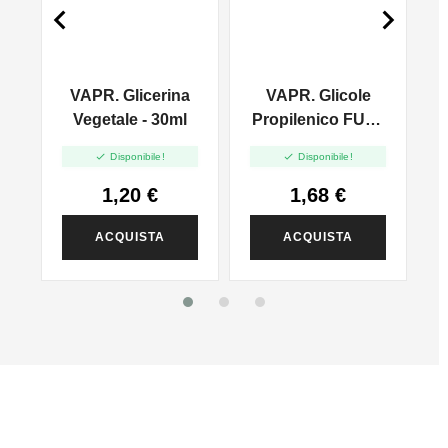


VAPR. Glicerina
VAPR. Glicole
l
Vegetale - 30ml
Propilenico FULL
PG - 35ml In 60ml


Disponibile!
Disponibile!
1,20 €
1,68 €
ACQUISTA
ACQUISTA