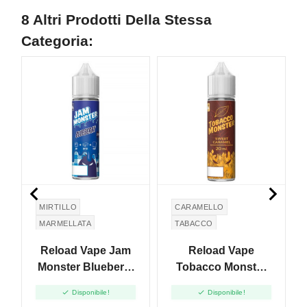
8 Altri Prodotti Della Stessa
Categoria:


MIRTILLO
CARAMELLO
MARMELLATA
TABACCO
Reload Vape Jam
Reload Vape
Monster Blueberry
Tobacco Monster
Jam - Vape Shot -
Sweet Caramel -


Disponibile!
Disponibile!
20 Ml
Vape Shot - 20 Ml