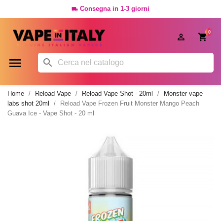
Consegna in 1-3 giorni

0




Home
Reload Vape
Reload Vape Shot - 20ml
Monster vape
labs shot 20ml
Reload Vape Frozen Fruit Monster Mango Peach
Guava Ice - Vape Shot - 20 ml