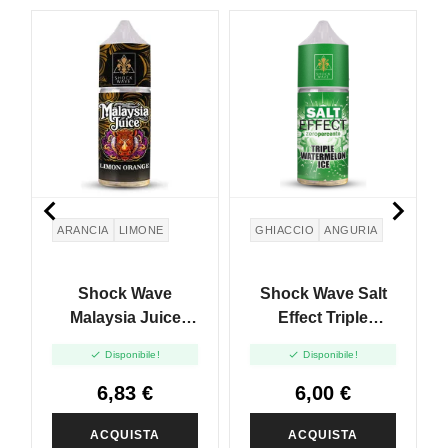


ARANCIA
LIMONE
GHIACCIO
ANGURIA
Shock Wave
Shock Wave Salt
Malaysia Juice
Effect Triple
Limon Orange -
Watermelon Ice -


Disponibile!
Disponibile!
Mini Shot 10+10
Mini Shot 10+10
6,83 €
6,00 €
ACQUISTA
ACQUISTA