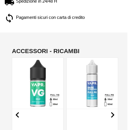
Spedizione in 24/48 H
Pagamenti sicuri con carta di credito
ACCESSORI - RICAMBI
NO

