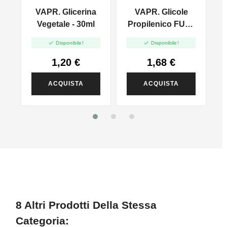
VAPR. Glicerina
VAPR. Glicole
l
Vegetale - 30ml
Propilenico FULL
PG - 35ml In 60ml


Disponibile!
Disponibile!
1,20 €
1,68 €
ACQUISTA
ACQUISTA
8 Altri Prodotti Della Stessa
Categoria: