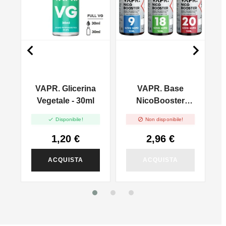


VAPR. Glicerina
VAPR. Base
l
Vegetale - 30ml
NicoBooster
50/50 - 10ml


Disponibile!
Non disponibile!
1,20 €
2,96 €
ACQUISTA
ACQUISTA