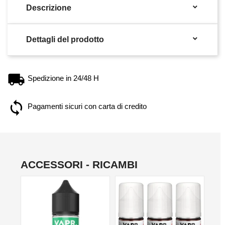

Descrizione

Dettagli del prodotto
Spedizione in 24/48 H
Pagamenti sicuri con carta di credito
ACCESSORI - RICAMBI
NON DISPONIBILE
NO