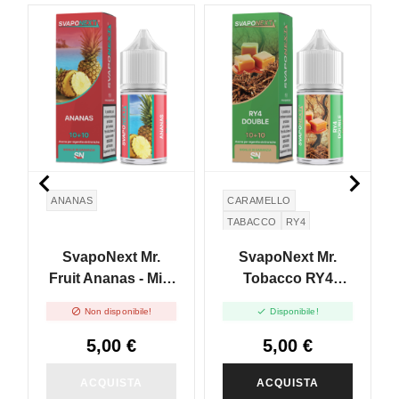
NON DISPONIBILE


ANANAS
CARAMELLO
TABACCO
RY4
SvapoNext Mr.
SvapoNext Mr.
Fruit Ananas - Mini
Tobacco RY4
Shot 10+10
Double - Mini Shot


Non disponibile!
Disponibile!
10+10
5,00 €
5,00 €
ACQUISTA
ACQUISTA