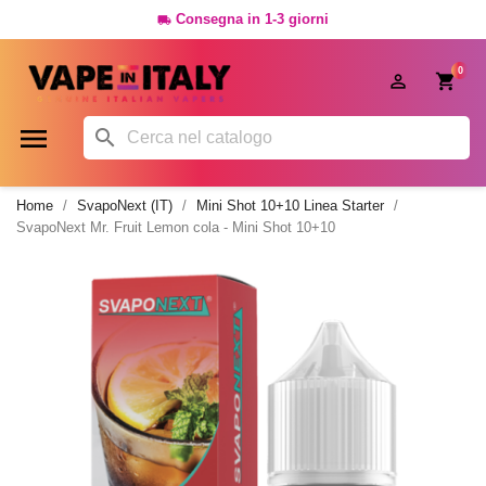
Consegna in 1-3 giorni

0




Home
SvapoNext (IT)
Mini Shot 10+10 Linea Starter
SvapoNext Mr. Fruit Lemon cola - Mini Shot 10+10