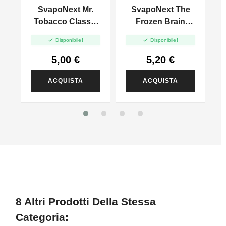
e
SvapoNext Mr.
SvapoNext The
Tobacco Classic
Frozen Brain
C
Pick - Mini Shot
Grape - Aroma


Disponibile!
Disponibile!
10+10
Mini 10ml
5,00 €
5,20 €
ACQUISTA
ACQUISTA
8 Altri Prodotti Della Stessa
Categoria: