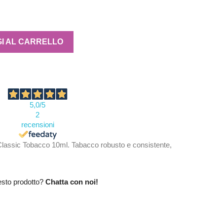
I AL CARRELLO
5,0
/5
2
recensioni
assic Tobacco 10ml. Tabacco robusto e consistente,
esto prodotto?
Chatta con noi!