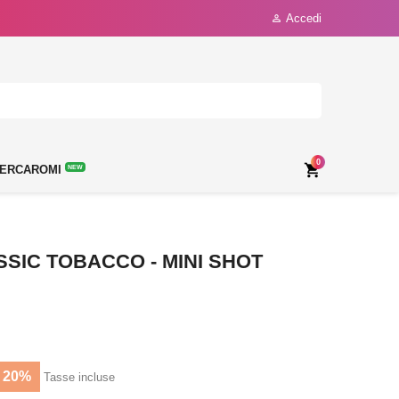
Accedi

0

ERCAROMI
NEW
SIC TOBACCO - MINI SHOT
 20%
Tasse incluse