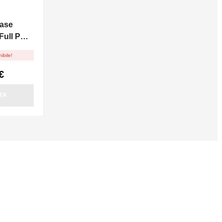
ase
ull PG -
ibile!
€
TA