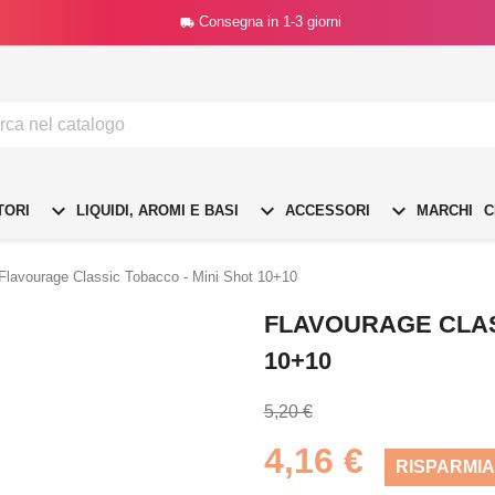
Consegna in 1-3 giorni




TORI
LIQUIDI, AROMI E BASI
ACCESSORI
MARCHI
C
Flavourage Classic Tobacco - Mini Shot 10+10
FLAVOURAGE CLAS
10+10
5,20 €
4,16 €
RISPARMIA