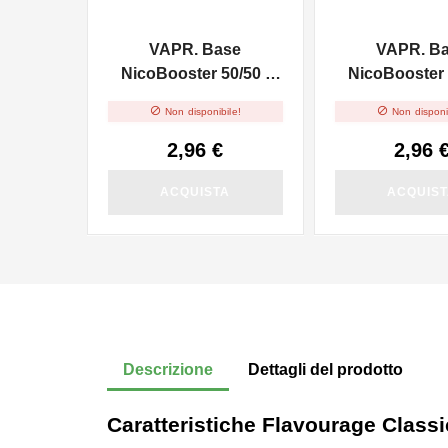
VAPR. Base
VAPR. B
NicoBooster 50/50 -
NicoBooster 
10ml
10ml


Non disponibile!
Non disponi
2,96 €
2,96 
ACQUISTA
ACQUIS
Descrizione
Dettagli del prodotto
Caratteristiche Flavourage Class