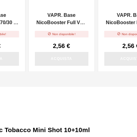
ase
VAPR. Base
VAPR. B
70/30 -
NicoBooster Full VG -
NicoBooster F
10ml
10ml


bile!
Non disponibile!
Non dispon
€
2,56 €
2,56 
TA
ACQUISTA
ACQUIS
ic Tobacco Mini Shot 10+10ml