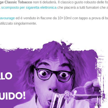
ge Classic Tobacco
non ti deluderà. Il classico gusto robusto delle f
scomposto per sigaretta elettronica
che piacerà a tutti fumatori che
lavourage
ed è venduto in flacone da 10+10ml con tappo a prova di
tilizzato singolarmente.