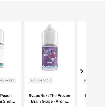

GHIACCIO
UVA
GHIACCIO
MENTA
TABAC
 Peach
SvapoNext The Frozen
LOP Defende
ni Shot
Brain Grape - Aroma
Shot 1