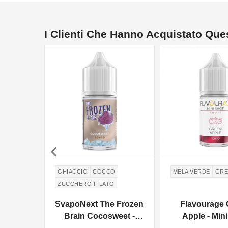
I Clienti Che Hanno Acquistato Qu

GHIACCIO
COCCO
MELA VERDE
GRE
ZUCCHERO FILATO
COTTON CANDY
SvapoNext The Frozen
Flavourage 
Brain Cocosweet -
Apple - Min