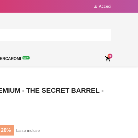
Accedi

0

ERCAROMI
NEW
MIUM - THE SECRET BARREL -
 20%
Tasse incluse