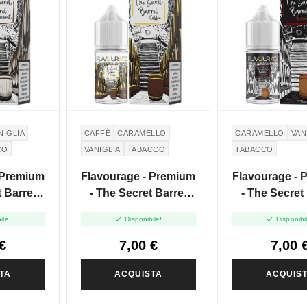
NIGLIA
CAFFÈ
CARAMELLO
CARAMELLO
VAN
CO
VANIGLIA
TABACCO
TABACCO
 Premium
Flavourage - Premium
Flavourage - 
 Barrel
- The Secret Barrel
- The Secret
ini Shot
Coffee - Mini Shot
Reserve - Mi


ile!
Disponibile!
Disponibi
0
10+10
10+10
€
7,00 €
7,00 
TA
ACQUISTA
ACQUIS