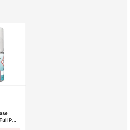
ase
ull PG -