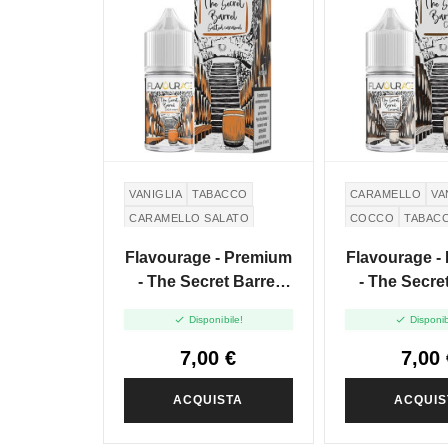
VANIGLIA
TABACCO
CARAMELLO
VA
CARAMELLO SALATO
COCCO
TABAC
Flavourage - Premium
Flavourage -
- The Secret Barrel
- The Secret
Salted Caramel - Mini
Coconut - M


Disponibile!
Disponib
Shot 10+10
10+1
7,00 €
7,00 
ACQUISTA
ACQUIS