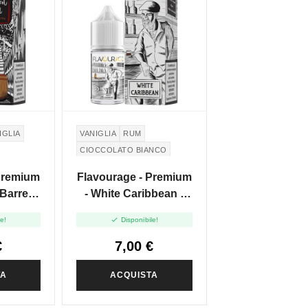
IGLIA
VANIGLIA
RUM
CIOCCOLATO BIANCO
Premium
Flavourage - Premium
 Barrel
- White Caribbean -
ni Shot
Mini Shot 10+10

le!
Disponibile!
€
7,00 €
TA
ACQUISTA