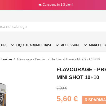
Consegna in 1-3 giorni




TORI
LIQUIDI, AROMI E BASI
ACCESSORI
MARCHI
C
Premium
Flavourage - Premium - The Secret Barrel - Mini Shot 10+10
FLAVOURAGE - PRE
MINI SHOT 10+10
7,00 €
5,60 €
RISPARMIA