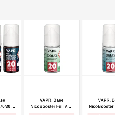
NON DISPONIBILE
NON DISPONIBILE
ase
VAPR. Base
VAPR. B
70/30 -
NicoBooster Full VG -
NicoBooster F
10ml
10ml