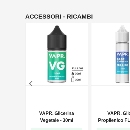
ACCESSORI - RICAMBI

VAPR. Glicerina
VAPR. Gli
Vegetale - 30ml
Propilenico F
35ml In 6