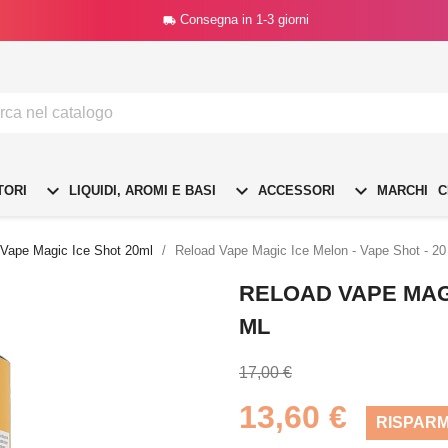
Consegna in 1-3 giorni




TORI
LIQUIDI, AROMI E BASI
ACCESSORI
MARCHI
C
 Vape Magic Ice Shot 20ml
Reload Vape Magic Ice Melon - Vape Shot - 20
RELOAD VAPE MAGI
ML
17,00 €
13,60 €
RISPARM