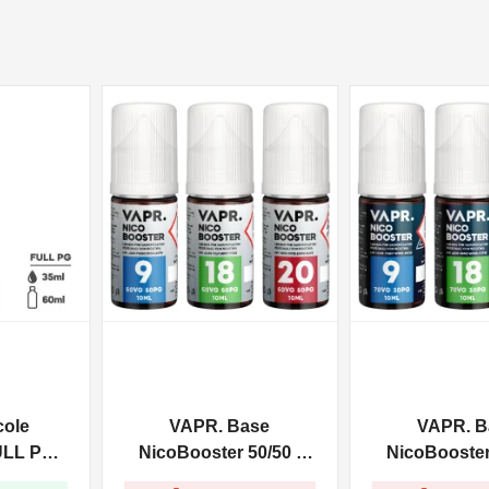
NON DISPONIBILE
NON DISPONIBILE
cole
VAPR. Base
VAPR. B
ULL PG -
NicoBooster 50/50 -
NicoBooster 
0ml
10ml
10ml