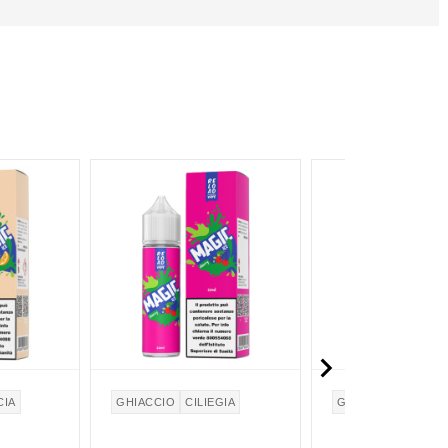

CIA
GHIACCIO
CILIEGIA
GHIACCIO
LIMON