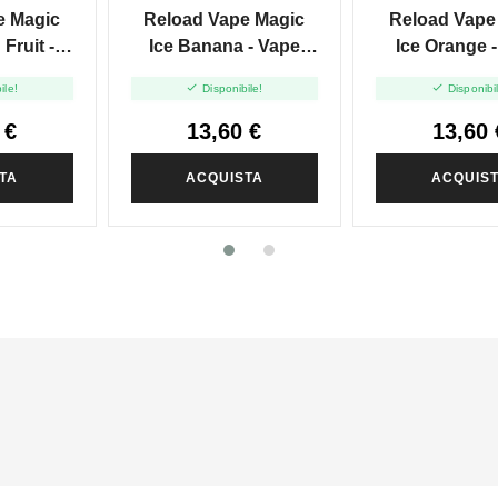
e Magic
Reload Vape Magic
Reload Vape
Fruit -
Ice Banana - Vape
Ice Orange 
- 20 Ml
Shot 20ml
Shot 20


ile!
Disponibile!
Disponibi
 €
13,60 €
13,60 
TA
ACQUISTA
ACQUIS