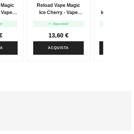
 Magic
Reload Vape Magic
Reload Vape 
- Vape
Ice Cherry - Vape
Ice Lemonade 
ml
Shot - 20 Ml
Shot 20m


le!
Disponibile!
Disponibile
€
13,60 €
13,60 
TA
ACQUISTA
ACQUIST