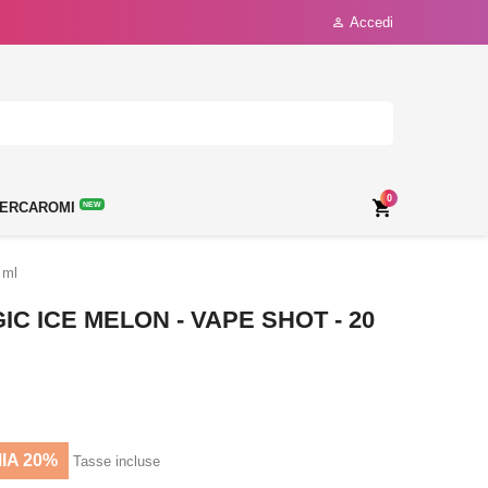
Accedi

0

ERCAROMI
NEW
 ml
C ICE MELON - VAPE SHOT - 20
IA 20%
Tasse incluse