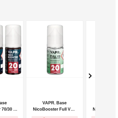
NON DISPONIBILE
NON DISPONIBILE

ase
VAPR. Base
VAPR. 
70/30 -
NicoBooster Full VG -
NicoBooster 
10ml
10m