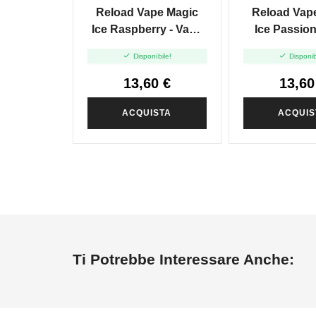
Reload Vape Magic
Reload Vap
Ice Raspberry - Vape
Ice Passion 
Shot - 20 Ml
Vape Shot 


Disponibile!
Disponib
13,60 €
13,60
ACQUISTA
ACQUIS
Ti Potrebbe Interessare Anche: