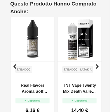
Questo Prodotto Hanno Comprato
Anche:


O
TABACCO
TABACCO
LATAKIA
Real Flavors
TNT Vape Twenty
Aroma Soff
Mix Death Valley -
A
y
Bacco - 10ml
Mix And Vape -


Disponibile!
Disponibile!
20ml
6,16 €
14,40 €