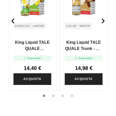


GHIACCIO
LIMONE
CACAO
WAFER
King Liquid TALE
King Liquid TALE
QUALE
QUALE Trunk - Mix
Lemoniximo - Mix
And Vape - 20ml


Disponibile!
Disponibile!
And Vape - 20ml
14,40 €
14,98 €
ACQUISTA
ACQUISTA