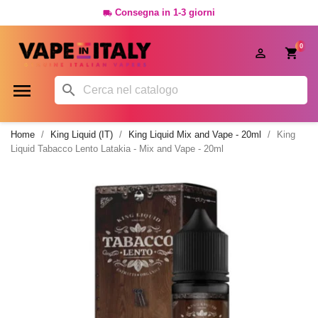
Consegna in 1-3 giorni

0




Home
King Liquid (IT)
King Liquid Mix and Vape - 20ml
King
Liquid Tabacco Lento Latakia - Mix and Vape - 20ml