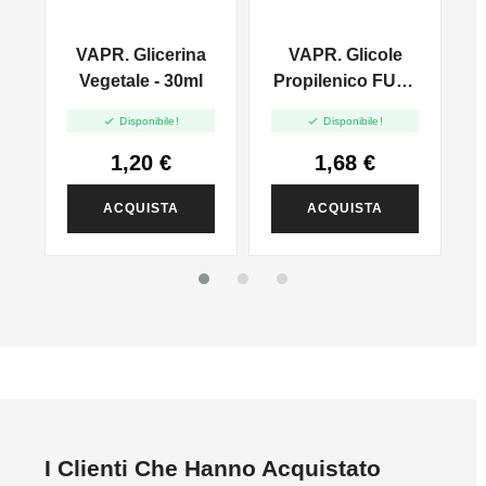
VAPR. Glicerina
VAPR. Glicole
l
Vegetale - 30ml
Propilenico FULL
PG - 35ml In 60ml


Disponibile!
Disponibile!
1,20 €
1,68 €
ACQUISTA
ACQUISTA
I Clienti Che Hanno Acquistato