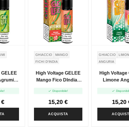
UMI
GHIACCIO
MANGO
GHIACCIO
LIMO
FICHI D’INDIA
ANGURIA
e GELEE
High Voltage GELEE
High Voltag
Mango Fico DIndia -
Limone Anguria -
 20ml
Vape Shot 20ml
Vape Shot 


ile!
Disponibile!
Disponibi
 €
15,20 €
15,20 
TA
ACQUISTA
ACQUIS