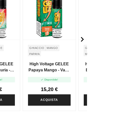

NE
GHIACCIO
MANGO
GHIACCIO
BANAN
PAPAYA
MORA
e GELEE
High Voltage GELEE
High Voltage
Papaya Mango - Vape
Banana Mora - Vape
20ml
Shot 20ml
Shot 20m


le!
Disponibile!
Disponibile
€
15,20 €
15,20 
TA
ACQUISTA
ACQUIST