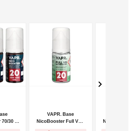
NON DISPONIBILE
NON DISPONIBILE

ase
VAPR. Base
VAPR. 
70/30 -
NicoBooster Full VG -
NicoBooster 
10ml
10m