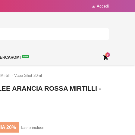
Accedi

0

ERCAROMI
NEW
rtilli - Vape Shot 20ml
EE ARANCIA ROSSA MIRTILLI -
IA 20%
Tasse incluse