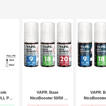
NON DISPONIBILE
NON DISPONIBILE
cole
VAPR. Base
VAPR. B
ULL PG -
NicoBooster 50/50 -
NicoBooster 
0ml
10ml
10ml