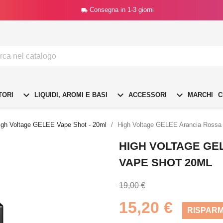
Consegna in 1-3 giorni




TORI
LIQUIDI, AROMI E BASI
ACCESSORI
MARCHI
C
igh Voltage GELEE Vape Shot - 20ml
High Voltage GELEE Arancia Rossa Mi
HIGH VOLTAGE GEL
VAPE SHOT 20ML
19,00 €
15,20 €
RISPARM