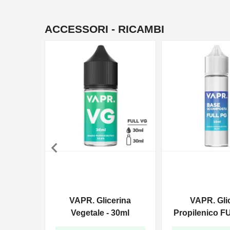
ACCESSORI - RICAMBI

VAPR. Glicerina
VAPR. Gli
Vegetale - 30ml
Propilenico F
35ml In 6