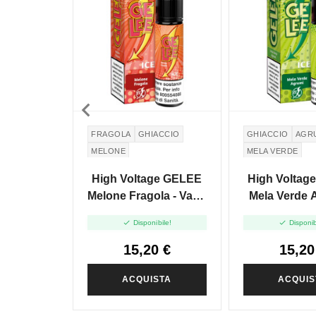

FRAGOLA
GHIACCIO
GHIACCIO
AGR
MELONE
MELA VERDE
High Voltage GELEE
High Voltag
Melone Fragola - Vape
Mela Verde Agrumi -
Shot 20ml
Vape Shot


Disponibile!
Disponib
15,20 €
15,20
ACQUISTA
ACQUIS