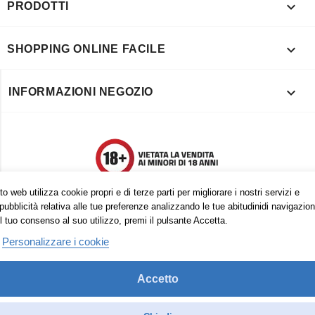

PRODOTTI

SHOPPING ONLINE FACILE

INFORMAZIONI NEGOZIO
o web utilizza cookie propri e di terze parti per migliorare i nostri servizi e
pubblicità relativa alle tue preferenze analizzando le tue abitudinidi navigazion
l tuo consenso al suo utilizzo, premi il pulsante Accetta.
Personalizzare i cookie
Accetto
Trovaci anche su:
Facebook
Pinterest
Instagram