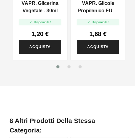
VAPR. Glicerina
VAPR. Glicole
l
Vegetale - 30ml
Propilenico FULL
PG - 35ml In 60ml


Disponibile!
Disponibile!
1,20 €
1,68 €
ACQUISTA
ACQUISTA
8 Altri Prodotti Della Stessa
Categoria: