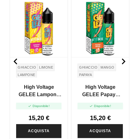


GHIACCIO
LIMONE
GHIACCIO
MANGO
LAMPONE
PAPAYA
High Voltage
High Voltage
GELEE Lampone
GELEE Papaya
Limone - Vape
Mango - Vape Shot


Disponibile!
Disponibile!
Shot 20ml
20ml
15,20 €
15,20 €
ACQUISTA
ACQUISTA