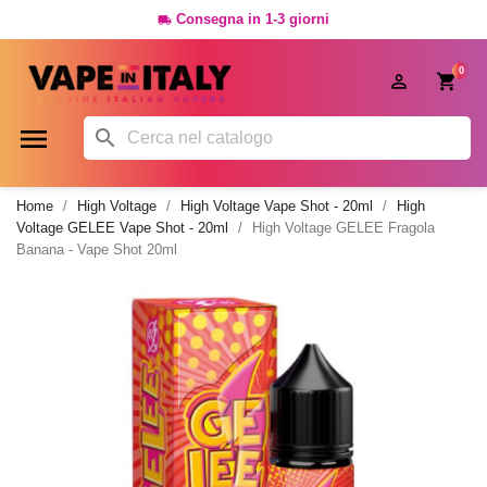
Consegna in 1-3 giorni

0




Home
High Voltage
High Voltage Vape Shot - 20ml
High
Voltage GELEE Vape Shot - 20ml
High Voltage GELEE Fragola
Banana - Vape Shot 20ml