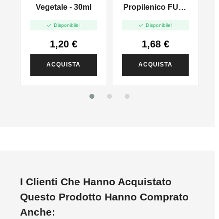
l
Vegetale - 30ml
Propilenico FULL
PG - 35ml In 60ml


Disponibile!
Disponibile!
1,20 €
1,68 €
ACQUISTA
ACQUISTA
I Clienti Che Hanno Acquistato
Questo Prodotto Hanno Comprato
Anche: