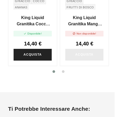
GHIACCIO
COCCO
GHIACCIO
ANANAS
FRUTTI DI BOSCO
MANGO
King Liquid
King Liquid
Granitika Cocco
Granitika Mango
Ananas - Mix And
Frutti Di Bosco -


Disponibile!
Non disponibile!
Vape - 20ml
Mix And Vape -
20ml
14,40 €
14,40 €
ACQUISTA
ACQUISTA
Ti Potrebbe Interessare Anche: