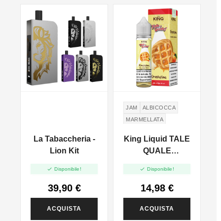
JAM
ALBICOCCA
MARMELLATA
PASTA FROLLA
LE
La Tabaccheria -
King Liquid TALE
Lion Kit
QUALE
x
Krostatina - Mix


Disponibile!
Disponibile!
l
And Vape - 20ml
39,90 €
14,98 €
ACQUISTA
ACQUISTA