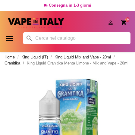
Consegna in 1-3 giorni

0




Home
King Liquid (IT)
King Liquid Mix and Vape - 20ml
Granitika
King Liquid Granitika Menta Limone - Mix and Vape - 20ml