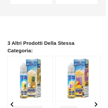
3 Altri Prodotti Della Stessa
Categoria:
NUOVO
NON DISPONIBILE
N

