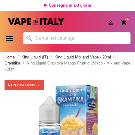
Consegna in 1-3 giorni

0




Home
King Liquid (IT)
King Liquid Mix and Vape - 20ml
Granitika
King Liquid Granitika Mango Frutti di Bosco - Mix and Vape
- 20ml
NON DISPONIBILE