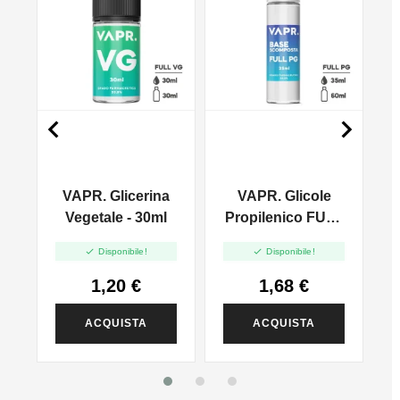


VAPR. Glicerina
VAPR. Glicole
l
Vegetale - 30ml
Propilenico FULL
PG - 35ml In 60ml


Disponibile!
Disponibile!
1,20 €
1,68 €
ACQUISTA
ACQUISTA