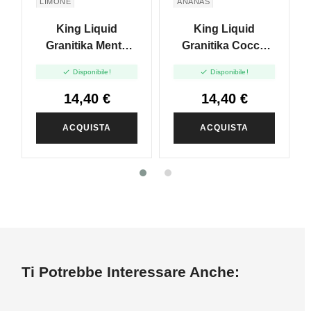
LIMONE
ANANAS
King Liquid
King Liquid
Granitika Menta
Granitika Cocco
Limone - Mix And
Ananas - Mix And


Disponibile!
Disponibile!
Vape - 20ml
Vape - 20ml
14,40 €
14,40 €
ACQUISTA
ACQUISTA
Ti Potrebbe Interessare Anche: