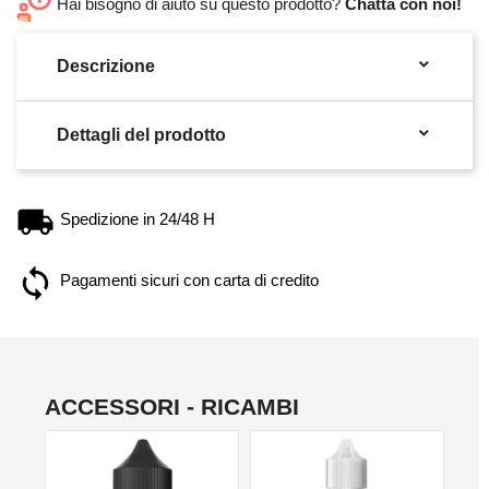
Hai bisogno di aiuto su questo prodotto?
Chatta con noi!

Descrizione

Dettagli del prodotto
Spedizione in 24/48 H
Pagamenti sicuri con carta di credito
ACCESSORI - RICAMBI
NO