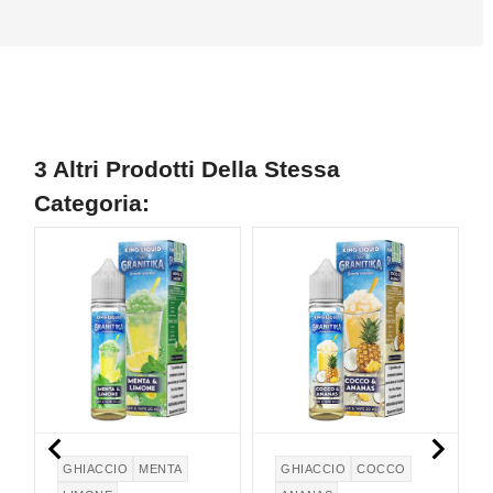
3 Altri Prodotti Della Stessa
Categoria:
NUOVO
N


GHIACCIO
MENTA
GHIACCIO
COCCO