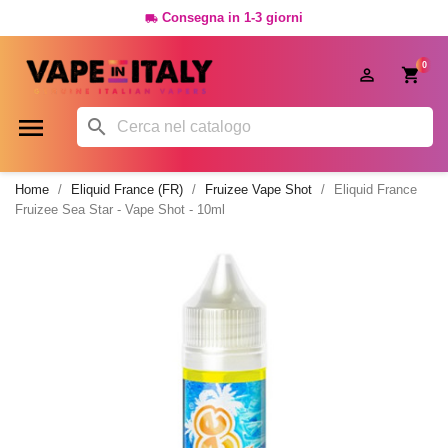
Consegna in 1-3 giorni

0




Home
Eliquid France (FR)
Fruizee Vape Shot
Eliquid France
Fruizee Sea Star - Vape Shot - 10ml