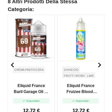
8 Altri Prodotti Della Stessa
Categoria:


CREMA PASTICCERA
GHIACCIO
FRUTTI ROSSI
LIME
Eliquid France
Eliquid France
Baril Garage Oil 69
Fruizee Bloody
Catalan Cream -
Lime - Vape Shot -


Disponibile!
Disponibile!
Vape Shot - 10ml
10ml
12,72 €
12,72 €