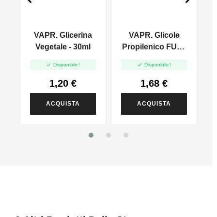
VAPR. Glicerina
VAPR. Glicole
l
Vegetale - 30ml
Propilenico FULL
PG - 35ml In 60ml


Disponibile!
Disponibile!
1,20 €
1,68 €
ACQUISTA
ACQUISTA