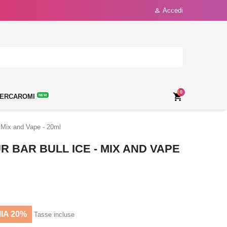
Accedi

0

ERCAROMI
NEW
- Mix and Vape - 20ml
 BAR BULL ICE - MIX AND VAPE
IA 20%
Tasse incluse