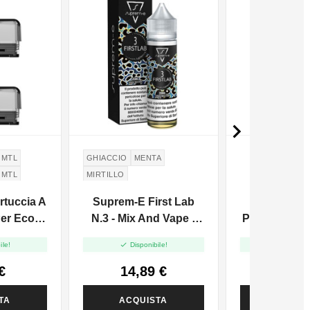

 MTL
GHIACCIO
MENTA
 MTL
MIRTILLO
FRAGOLINE DI BOSCO
rtuccia A
Suprem-E First Lab
VAPR. Gl
RIBES
er Eco
N.3 - Mix And Vape -
Propilenico 
WILD STRAWBERRIES
 - 2pz
20ml
35ml In
CURRANT
AMARENA


ile!
Disponibile!
Disponi
€
14,89 €
1,68
TA
ACQUISTA
ACQUI