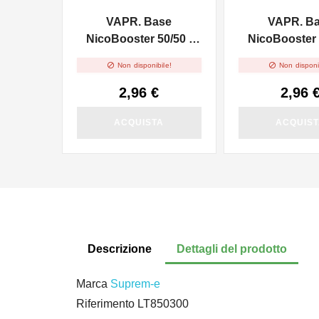
VAPR. Base
VAPR. B
NicoBooster 50/50 -
NicoBooster 
10ml
10ml


Non disponibile!
Non disponi
2,96 €
2,96 
ACQUISTA
ACQUIS
Descrizione
Dettagli del prodotto
Marca
Suprem-e
Riferimento
LT850300