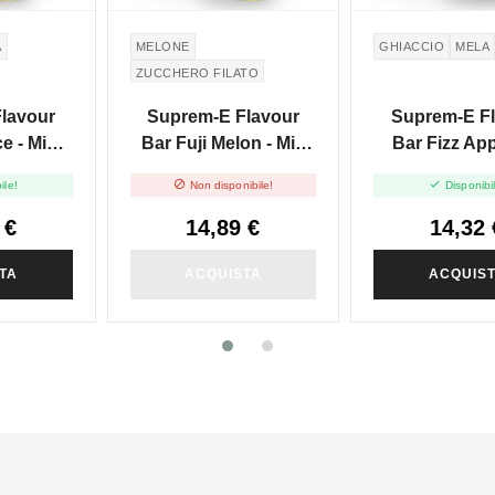
A
MELONE
GHIACCIO
MELA
ZUCCHERO FILATO
COTTON CANDY
lavour
Suprem-E Flavour
Suprem-E F
e - Mix
Bar Fuji Melon - Mix
Bar Fizz App
- 20ml
And Vape - 20ml
Cola - Mix An


ile!
Non disponibile!
Disponibi
20ml
 €
14,89 €
14,32 
TA
ACQUISTA
ACQUIS