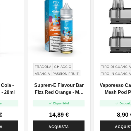
FRAGOLA
GHIACCIO
TIRO DI GUANCIA
ARANCIA
PASSION FRUIT
TIRO IN GUANCIA
Cola -
Suprem-E Flavour Bar
Vaporesso Ca
 - 20ml
Fizz Red Orange - Mix
Mesh Pod P
And Vape - 20ml
Nano - 6ml


e!
Disponibile!
Disponib
€
14,89 €
8,90 
TA
ACQUISTA
ACQUIS