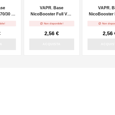
ase
VAPR. Base
VAPR. B
70/30 -
NicoBooster Full VG -
NicoBooster F
10ml
10ml


bile!
Non disponibile!
Non dispon
€
2,56 €
2,56 
TA
ACQUISTA
ACQUIS