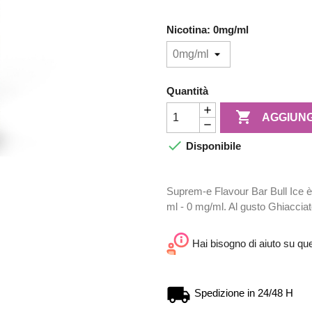
Nicotina: 0mg/ml
Quantità

AGGIUNG

Disponibile
Suprem-e Flavour Bar Bull Ice è u
ml - 0 mg/ml. Al gusto Ghiaccia
Hai bisogno di aiuto su qu
Spedizione in 24/48 H