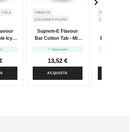

COLA
TABACCO
TABACCO
ZUCCHERO FILATO
CREMA PASTICCER
lavour
Suprem-E Flavour
Suprem-E Fl
le Icy
Bar Cotton Tab - Mix
Bar Cream Tab
d Vape -
And Vape - 20ml
And Vape - 


le!
Disponibile!
Disponibile
€
13,52 €
14,89 
TA
ACQUISTA
ACQUIST