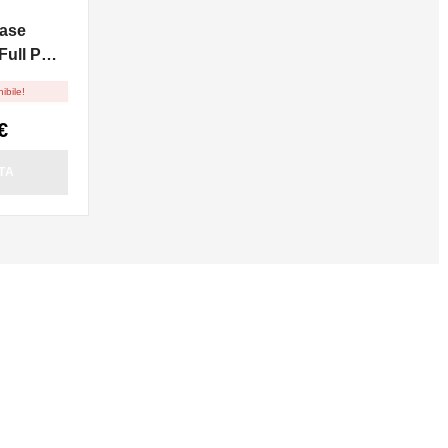
ase
ull PG -
ibile!
€
TA