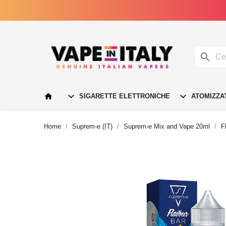




SIGARETTE ELETTRONICHE
ATOMIZZA
Home
Suprem-e (IT)
Suprem-e Mix and Vape 20ml
F