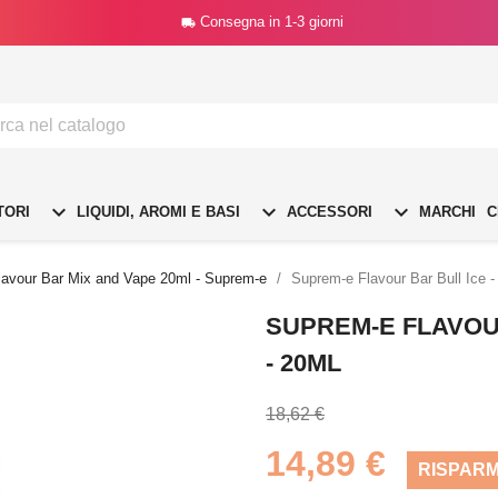
Consegna in 1-3 giorni




TORI
LIQUIDI, AROMI E BASI
ACCESSORI
MARCHI
C
lavour Bar Mix and Vape 20ml - Suprem-e
Suprem-e Flavour Bar Bull Ice 
SUPREM-E FLAVOUR
- 20ML
18,62 €
14,89 €
RISPARM