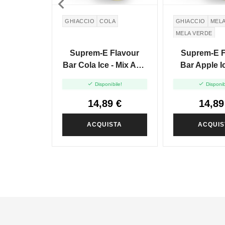

GHIACCIO
COLA
GHIACCIO
MEL
MELA VERDE
GREEN APPLE
Suprem-E Flavour
Suprem-E F
Bar Cola Ice - Mix And
Bar Apple Ic
Vape - 20ml
And Vape 


Disponibile!
Disponib
14,89 €
14,89
ACQUISTA
ACQUIS