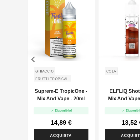

GHIACCIO
COLA
FRUTTI TROPICALI
GHIACCIOLO
Suprem-E TropicOne -
ELFLIQ Shot 
Mix And Vape - 20ml
Mix And Vape


Disponibile!
Disponibil
14,89 €
13,52 
ACQUISTA
ACQUIS