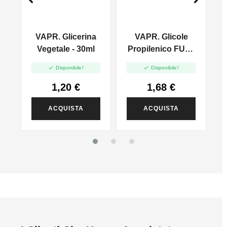
VAPR. Glicerina
VAPR. Glicole
l
Vegetale - 30ml
Propilenico FULL
PG - 35ml In 60ml


Disponibile!
Disponibile!
1,20 €
1,68 €
ACQUISTA
ACQUISTA