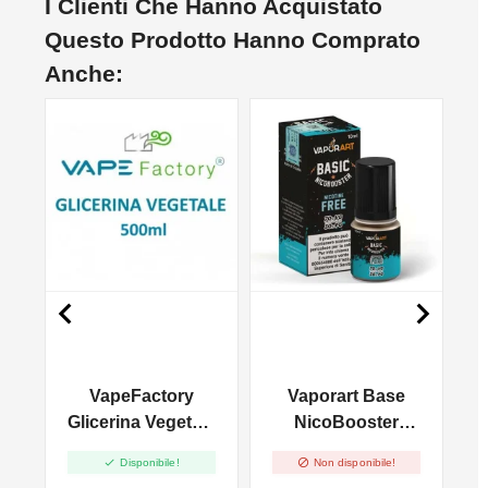
I Clienti Che Hanno Acquistato
Questo Prodotto Hanno Comprato
Anche:


VapeFactory
Vaporart Base
Glicerina Vegetale
NicoBooster
- 500ml
70/30 - 10ml
A


Disponibile!
Non disponibile!