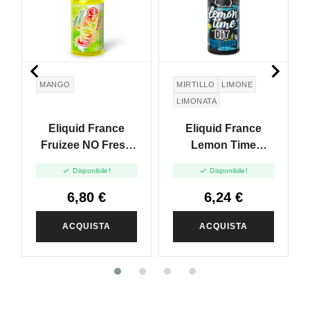


MANGO
MIRTILLO
LIMONE
LIMONATA
Eliquid France
Eliquid France
Fruizee NO Fresh
Lemon Time
Aroma Crazy
Aroma Blueberry -


Disponibile!
Disponibile!
Mango - 10ml
10ml
6,80 €
6,24 €
ACQUISTA
ACQUISTA