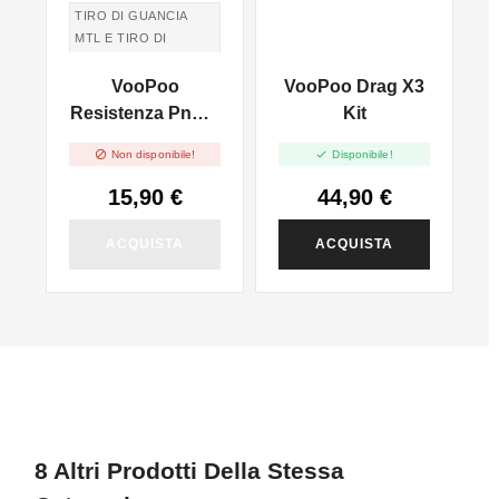
TIRO DI GUANCIA
MTL E TIRO DI
POLMONI DTL
3
VooPoo
VooPoo Drag X3
TIRO IN GUANCIA
MTL E TIRO DI
Resistenza PnP X
Kit
R
POLMONI DTL
- 5pz


Non disponibile!
Disponibile!
15,90 €
44,90 €
ACQUISTA
ACQUISTA
8 Altri Prodotti Della Stessa