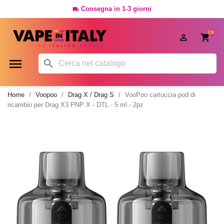
Consegna in 1-3 giorni

0




Home
Voopoo
Drag X / Drag S
VooPoo cartuccia pod di
ricambio per Drag X3 PNP X - DTL - 5 ml - 2pz