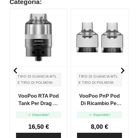
Categoria:


TIRO DI GUANCIA MTL
TIRO DI GUANCIA MTL
E TIRO DI POLMONI
E TIRO DI POLMONI
DTL
DTL
VooPoo RTA Pod
VooPoo PnP Pod
TIRO IN GUANCIA MTL
TIRO IN GUANCIA MTL
E TIRO DI POLMONI
E TIRO DI POLMONI
Tank Per Drag X /
Di Ricambio Per
DTL
DTL
Drag S - 2ml
Drag S / X Senza


Disponibile!
Disponibile!
Coil - 4.5ml - 2pz
16,50 €
8,00 €