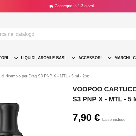
Consegna in 1-3 giorni




TORI
LIQUIDI, AROMI E BASI
ACCESSORI
MARCHI
C
 di ricambio per Drag S3 PNP X - MTL - 5 ml - 2pz
VOOPOO CARTUCCI
S3 PNP X - MTL - 5 
7,90 €
Tasse incluse