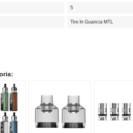
5
Tiro In Guancia MTL
oria: