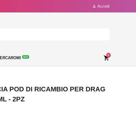
Accedi

0

ERCAROMI
NEW
A POD DI RICAMBIO PER DRAG
ML - 2PZ