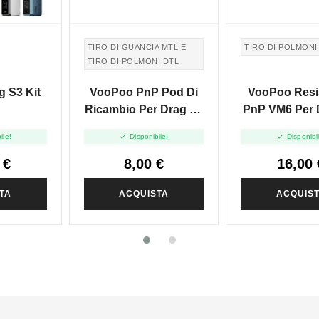
TIRO DI GUANCIA MTL E
TIRO DI POLMONI
TIRO DI POLMONI DTL
TIRO IN GUANCIA MTL E
 S3 Kit
VooPoo PnP Pod Di
VooPoo Resi
TIRO DI POLMONI DTL
Ricambio Per Drag S /
PnP VM6 Per D
X Senza Coil - 4.5ml -
Vinci X - 0.


ile!
Disponibile!
Disponibi
2pz
5pz
 €
8,00 €
16,00 
TA
ACQUISTA
ACQUIS