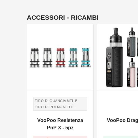
ACCESSORI - RICAMBI
TIRO DI GUANCIA MTL E
TIRO DI POLMONI DTL
TIRO IN GUANCIA MTL E
VooPoo Resistenza
VooPoo Drag 
TIRO DI POLMONI DTL
PnP X - 5pz