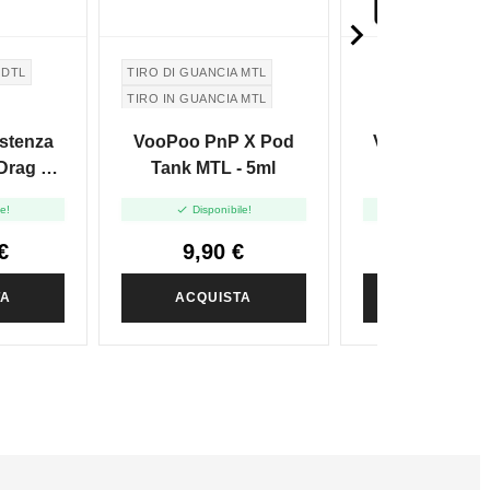

 DTL
TIRO DI GUANCIA MTL
TIRO IN GUANCIA MTL
stenza
VooPoo PnP X Pod
VooPoo Drag 
rag X /
Tank MTL - 5ml
15ohm -


le!
Disponibile!
Disponibile
€
9,90 €
44,90 
TA
ACQUISTA
ACQUIST