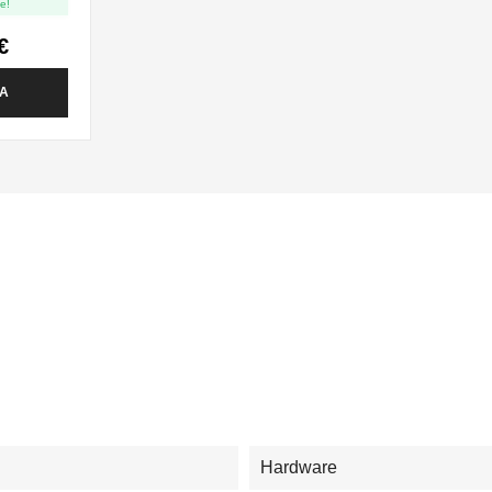
e!
€
TA
Hardware