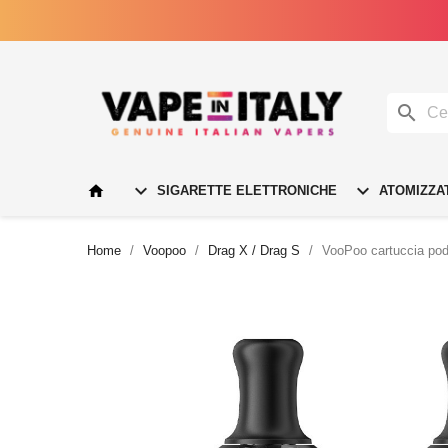




SIGARETTE ELETTRONICHE
ATOMIZZA
Home
Voopoo
Drag X / Drag S
VooPoo cartuccia pod