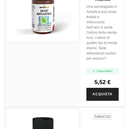
Una passeggiata in
Antartica può esser
fredda e
rinfrescante.
Nell’aria si sente
l’odore della menta.
Anzi, l’odore di
quattro tipi di menta
diversi. Siete
abbastanza audaci
per andarci?

Disponibile!
5,52 €
ACQUISTA
TABACCO