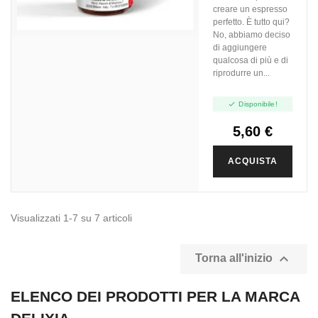
creare un espresso
perfetto. È tutto qui?
No, abbiamo deciso
di aggiungere
qualcosa di più e di
riprodurre un...

Disponibile!
5,60 €
ACQUISTA
Visualizzati 1-7 su 7 articoli

Torna all'inizio
ELENCO DEI PRODOTTI PER LA MARCA