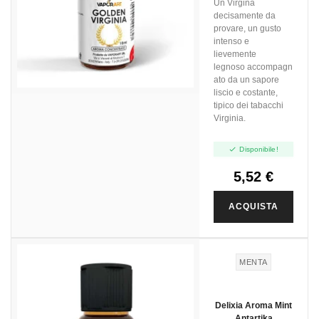
Un Virgina
decisamente da
provare, un gusto
intenso e
lievemente
legnoso accompagn
ato da un sapore
liscio e costante,
tipico dei tabacchi
Virginia.

Disponibile!
5,52 €
ACQUISTA
MENTA
Delixia Aroma Mint
Antartika