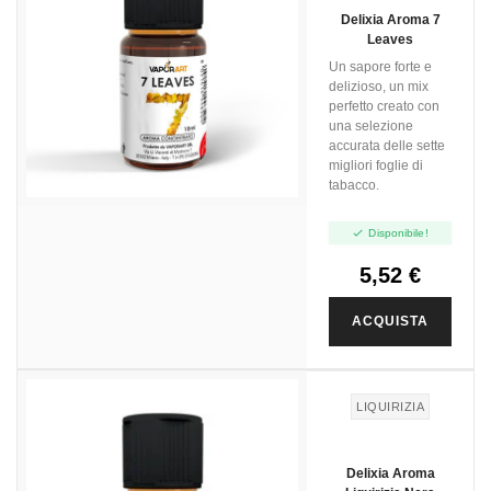
Delixia Aroma 7
Leaves
Un sapore forte e
delizioso, un mix
perfetto creato con
una selezione
accurata delle sette
migliori foglie di
tabacco.

Disponibile!
5,52 €
ACQUISTA
LIQUIRIZIA
Delixia Aroma