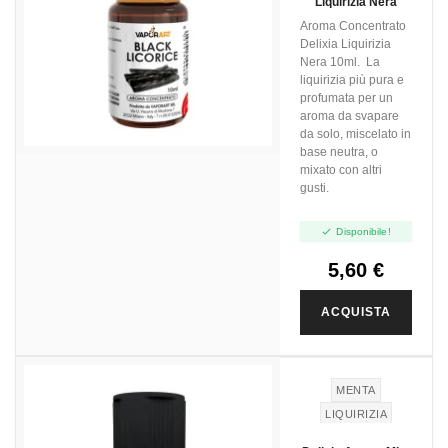
Liquirizia Nera
Aroma Concentrato
Delixia Liquirizia
Nera 10ml. La
liquirizia più pura e
profumata per un
aroma da svapare
da solo, miscelato in
base neutra, o
mixato con altri
gusti.

Disponibile!
5,60 €
ACQUISTA
MENTA
LIQUIRIZIA