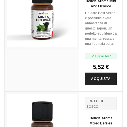
Delixia Aroma Mint
And Licorice
Un altro Best Seller,
è possibile avere
abbastanza di
questo sapori. Un
perfetto equilibrio tra
una menta fresca e
una liquirizia pura.

Disponibile!
5,52 €
ACQUISTA
FRUTTI DI
BOSCO
Delixia Aroma
Mixed Berries