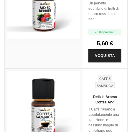
Un perfetto
equilibrio di frutti di
bosco rossi, blu e
neri.

Disponibile!
5,60 €
ACQUISTA
CAFFÈ
SAMBUCA
Delixia Aroma
Coffee And
Sambuca
Il Caffè italiano è
assolutamente una
tradizione, e
nessuno meglio di
un italiano può