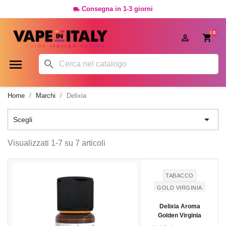
Consegna in 1-3 giorni

0




Home
Marchi
Delixia

Scegli
Visualizzati 1-7 su 7 articoli
TABACCO
GOLD VIRGINIA
Delixia Aroma
Golden Virginia