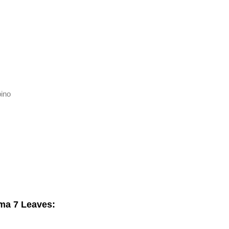
bino
oma 7 Leaves: