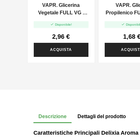
VAPR. Glicerina
VAPR. Gli
Vegetale FULL VG -
Propilenico F
35ml In 120ml
35ml In 6


Disponibile!
Disponibil
2,96 €
1,68 
ACQUISTA
ACQUIS
Descrizione
Dettagli del prodotto
Caratteristiche Principali Delixia Aroma