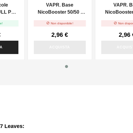
cole
VAPR. Base
VAPR. B
ULL PG -
NicoBooster 50/50 -
NicoBooster 
0ml
10ml
10ml


e!
Non disponibile!
Non dispon
€
2,96 €
2,96 
TA
ACQUISTA
ACQUIS
 7 Leaves: