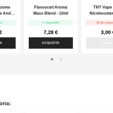
Booms
Flavourart Aroma
TNT Vape
Maxx Blend - 10ml
Nicobooster 
0ml
10ml


e!
Disponibile!
Non dispon
€
7,28 €
3,00 
TA
ACQUISTA
ACQUIS
oria: