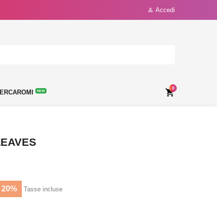
Accedi

0

ERCAROMI
NEW
LEAVES
 20%
Tasse incluse