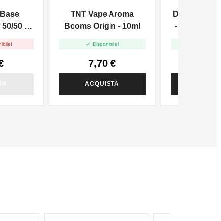
 Base
TNT Vape Aroma
Don Cristo D
50/50 -
Booms Origin - 10ml
- Mix And Va


ibile!
Disponibile!
Disponi
€
7,70 €
23,0
TA
ACQUISTA
ACQUI