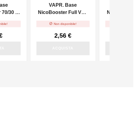
ase
VAPR. Base
VAPR. 
70/30 -
NicoBooster Full VG -
NicoBooster 
10ml
10m


ibile!
Non disponibile!
Non dispo
€
2,56 €
2,56
TA
ACQUISTA
ACQUI