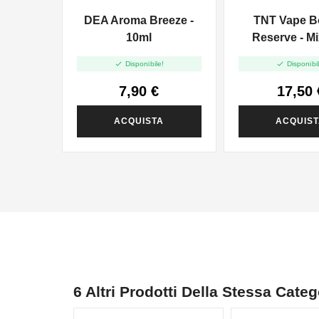
DEA Aroma Breeze -
TNT Vape 
10ml
Reserve - Mix And
Vape - 2


Disponibile!
Disponibil
7,90 €
17,50 
ACQUISTA
ACQUIS
6 Altri Prodotti Della Stessa Categ