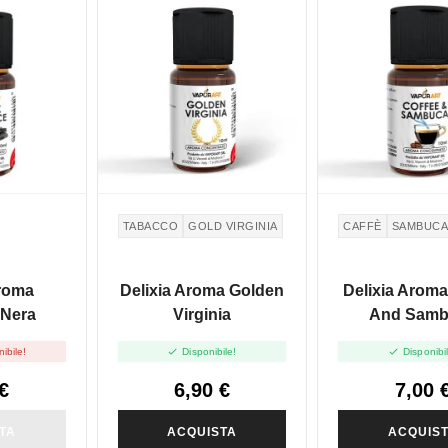
TABACCO
GOLD VIRGINIA
CAFFÈ
SAMBUC
Aroma
Delixia Aroma Golden
Delixia Aroma
 Nera
Virginia
And Samb


ibile!
Disponibile!
Disponibi
€
6,90 €
7,00 
TA
ACQUISTA
ACQUIS