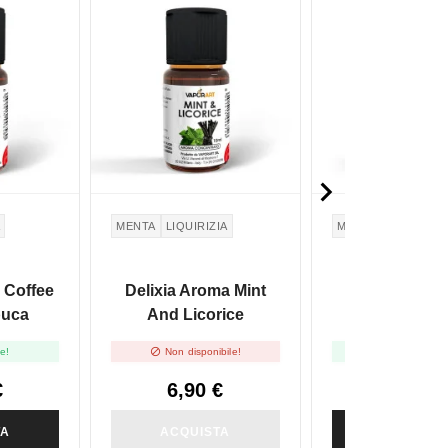
NON DISPONIBILE

A
MENTA
LIQUIRIZIA
MENTA
 Coffee
Delixia Aroma Mint
Delixia Aroma
uca
And Licorice
Antartik


le!
Non disponibile!
Disponibile
€
6,90 €
6,90 €
TA
ACQUISTA
ACQUIST