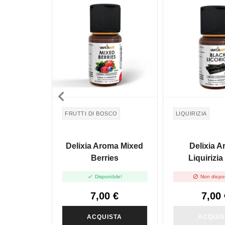
NON DISPONIBILE

FRUTTI DI BOSCO
LIQUIRIZIA
Delixia Aroma Mixed
Delixia 
Berries
Liquirizia


Disponibile!
Non dispon
7,00 €
7,00 
ACQUISTA
ACQUIS