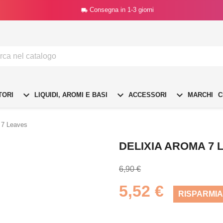
Consegna in 1-3 giorni




TORI
LIQUIDI, AROMI E BASI
ACCESSORI
MARCHI
C
 7 Leaves
DELIXIA AROMA 7 
6,90 €
5,52 €
RISPARMIA