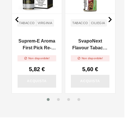


TABACCO
VIRGINIA
TABACCO
CILIEGIA
a
Suprem-E Aroma
SvapoNext
First Pick Re-
Flavour Tabacco
Brand Icon - 10ml
Cherry - 10ml


Non disponibile!
Non disponibile!
5,82 €
5,60 €
ACQUISTA
ACQUISTA