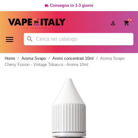
Consegna in 1-3 giorni

0




Home
Aroma Svapo
Aromi concentrati 10ml
Aroma Svapo
Cherry Fusion - Vintage Tobacco - Aroma 10ml