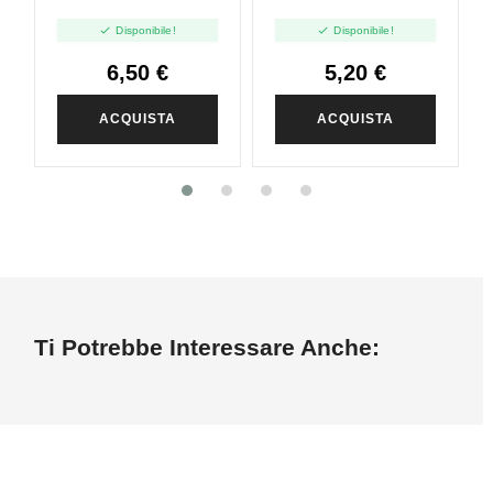
Coffee Time -
Vintage Tobacco -


Disponibile!
Disponibile!
Aroma 10ml
Aroma 10ml
6,50 €
5,20 €
ACQUISTA
ACQUISTA
Ti Potrebbe Interessare Anche: