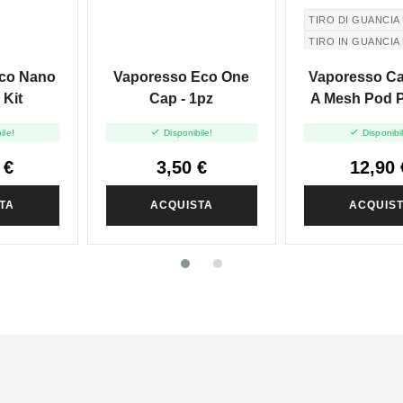
TIRO DI GUANCIA
TIRO IN GUANCIA
co Nano
Vaporesso Eco One
Vaporesso Ca
 Kit
Cap - 1pz
A Mesh Pod 
One - 2ml 


ile!
Disponibile!
Disponibi
 €
3,50 €
12,90 
TA
ACQUISTA
ACQUIS