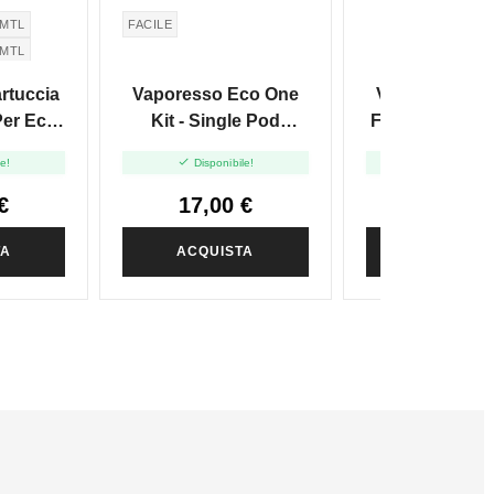
 MTL
FACILE
 MTL
rtuccia
Vaporesso Eco One
Vaporesso Ec
Per Eco
Kit - Single Pod
Filter Drip Tip 
- 4pz
Version
Bianco


le!
Disponibile!
Disponibile
€
17,00 €
3,50 €
TA
ACQUISTA
ACQUIST