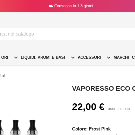
Consegna in 1-3 giorni




TORI
LIQUIDI, AROMI E BASI
ACCESSORI
MARCHI
C
3ml
VAPORESSO ECO ON
22,00 €
Tasse incluse
Colore: Frost Pink