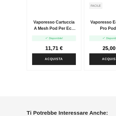
FACILE
Vaporesso Cartuccia
Vaporesso E
A Mesh Pod Per Eco
Pro Pod
Nano Plus - 10ml - 2pz


Disponibile!
Disponib
11,71 €
25,00
ACQUISTA
ACQUIS
Ti Potrebbe Interessare Anche: