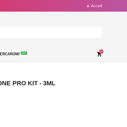
Accedi

0

ERCAROMI
NEW
E PRO KIT - 3ML