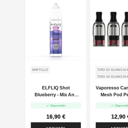
MIRTILLO
TIRO DI GUANCIA 
TIRO IN GUANCIA 
ELFLIQ Shot
Vaporesso Car
Blueberry - Mix And
Mesh Pod P
Vape - 20ml
One - 2ml 


Disponibile!
Disponibil
16,90 €
12,90 