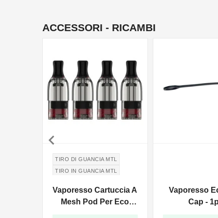
ACCESSORI - RICAMBI

TIRO DI GUANCIA MTL
TIRO IN GUANCIA MTL
Vaporesso Cartuccia A
Vaporesso E
Mesh Pod Per Eco
Cap - 1
One - 2ml - 4pz