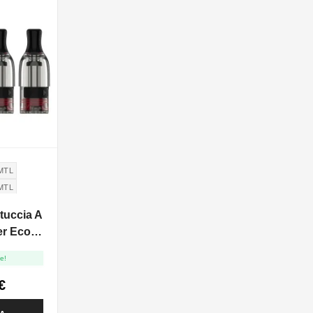
MTL
MTL
tuccia A
er Eco
- 4pz
e!
€