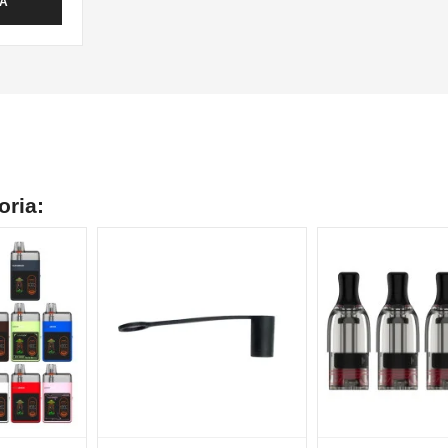
TA
oria: