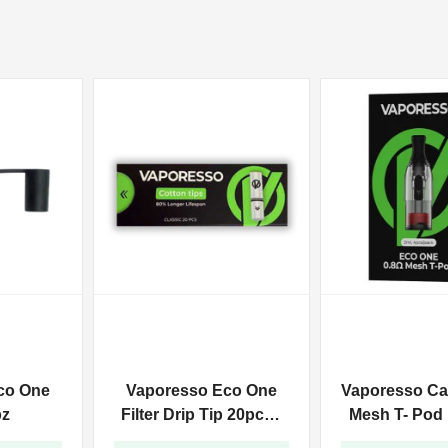
co One
Vaporesso Eco One
Vaporesso Ca
pz
Filter Drip Tip 20pcs -
Mesh T- Pod
Bianco
One - 2ml 