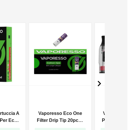

rtuccia A
Vaporesso Eco One
Vaporesso C
 Per Eco
Filter Drip Tip 20pcs -
Per Eco One 
- 4pz
Viola
- 4p