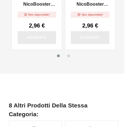
l
NicoBooster
NicoBooster
50/50 - 10ml
70/30 - 10ml


Non disponibile!
Non disponibile!
2,96 €
2,96 €
ACQUISTA
ACQUISTA
8 Altri Prodotti Della Stessa
Categoria: