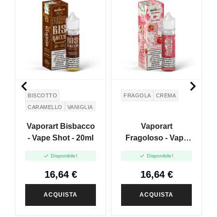


BISCOTTO
FRAGOLA
CREMA
CARAMELLO
VANIGLIA
TABACCO
Vaporart Bisbacco
Vaporart
- Vape Shot - 20ml
Fragoloso - Vape
Shot - 20ml


Disponibile!
Disponibile!
16,64 €
16,64 €
ACQUISTA
ACQUISTA