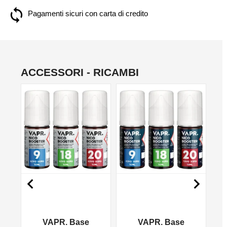
Pagamenti sicuri con carta di credito
ACCESSORI - RICAMBI
NON DISPONIBILE
NON DISPONIBILE
NO


VAPR. Base
VAPR. Base