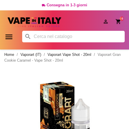
Consegna in 1-3 giorni

0




Home
Vaporart (IT)
Vaporart Vape Shot - 20ml
Vaporart Gran
Cookie Caramel - Vape Shot - 20ml