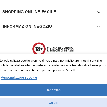

SHOPPING ONLINE FACILE

INFORMAZIONI NEGOZIO
o web utilizza cookie propri e di terze parti per migliorare i nostri servizi e
pubblicità relativa alle tue preferenze analizzando le tue abitudinidi navigazion
l tuo consenso al suo utilizzo, premi il pulsante Accetta.
Personalizzare i cookie
Accetto
Trovaci anche su:
Facebook
Pinterest
Instagram
Chiudi