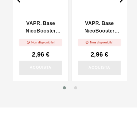
VAPR. Base
VAPR. Base
l
NicoBooster
NicoBooster
50/50 - 10ml
70/30 - 10ml


Non disponibile!
Non disponibile!
2,96 €
2,96 €
ACQUISTA
ACQUISTA