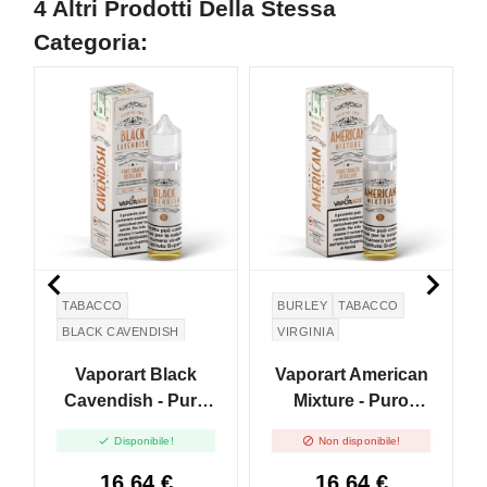
4 Altri Prodotti Della Stessa
Categoria:
NON DISPONIBILE


TABACCO
BURLEY
TABACCO
BLACK CAVENDISH
VIRGINIA
Vaporart Black
Vaporart American
Cavendish - Puro
Mixture - Puro
Tabacco Distillato -
Tabacco Distillato -


Disponibile!
Non disponibile!
Mix And Vape -
Mix And Vape -
30ml
30ml
16,64 €
16,64 €