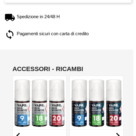
Spedizione in 24/48 H
Pagamenti sicuri con carta di credito
ACCESSORI - RICAMBI
NON DISPONIBILE
NON DISPONIBILE
NO

