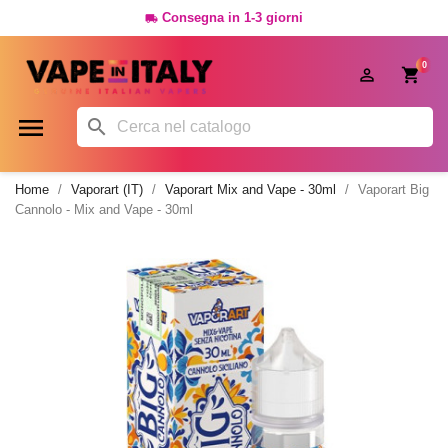
Consegna in 1-3 giorni

0




Home
Vaporart (IT)
Vaporart Mix and Vape - 30ml
Vaporart Big
Cannolo - Mix and Vape - 30ml