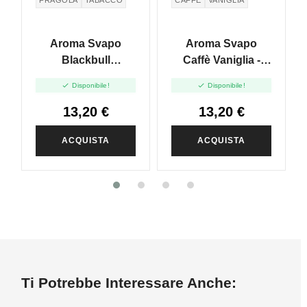
Aroma Svapo
Aroma Svapo
Blackbull
Caffè Vaniglia -
Strawberry -
Coffee Time - Shot


Disponibile!
Disponibile!
Energy Fruit Ice -
20 In 60ml
Shot 20 In 60ml
13,20 €
13,20 €
ACQUISTA
ACQUISTA
Ti Potrebbe Interessare Anche: