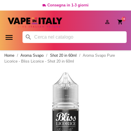
Consegna in 1-3 giorni

0




Home
Aroma Svapo
Shot 20 in 60ml
Aroma Svapo Pure
Licorice - Bliss Licorice - Shot 20 in 60ml