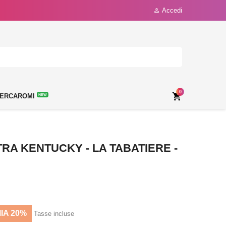
Accedi

0

ERCAROMI
NEW
A KENTUCKY - LA TABATIERE -
IA 20%
Tasse incluse