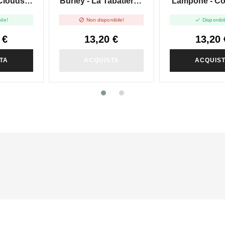
Clouds -
Burley - La Tabatiere -
Lampone - Co
n 60ml
Shot 20 In 60ml
- Shot 20 I


ile!
Non disponibile!
Disponibi
 €
13,20 €
13,20 
TA
ACQUISTA
ACQUIS