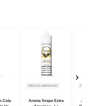

TABACCO AMERICANO
TABACCO
o Cola
Aroma Svapo Extra
Aroma Svapo 