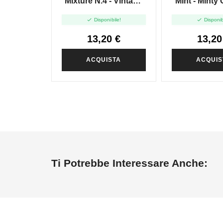
Mixture N.4 - Vintage
Mint - Minty 
Tobacco - Shot 20 In
Shot 20 I


Disponibile!
Disponib
60ml
13,20 €
13,20
ACQUISTA
ACQUIS
Ti Potrebbe Interessare Anche: