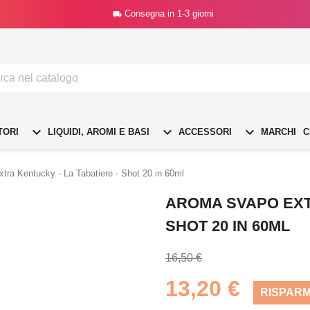
Consegna in 1-3 giorni




TORI
LIQUIDI, AROMI E BASI
ACCESSORI
MARCHI
C
ra Kentucky - La Tabatiere - Shot 20 in 60ml
AROMA SVAPO EXTR
SHOT 20 IN 60ML
16,50 €
13,20 €
RISPARM