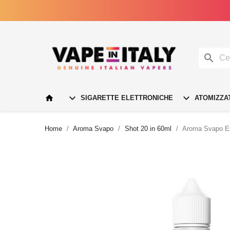




SIGARETTE ELETTRONICHE
ATOMIZZA
Home
Aroma Svapo
Shot 20 in 60ml
Aroma Svapo Ext