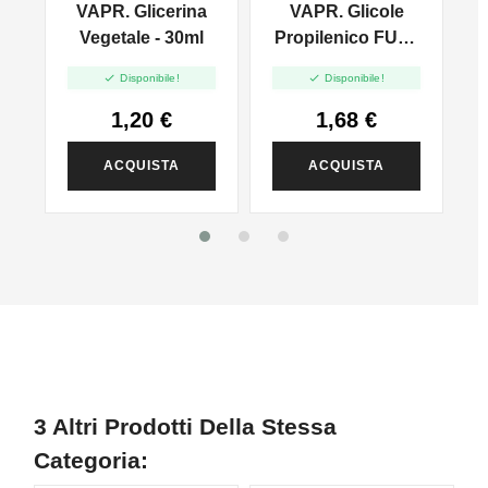
VAPR. Glicerina
VAPR. Glicole
l
Vegetale - 30ml
Propilenico FULL
PG - 35ml In 60ml


Disponibile!
Disponibile!
1,20 €
1,68 €
ACQUISTA
ACQUISTA
3 Altri Prodotti Della Stessa
Categoria: