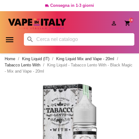
Consegna in 1-3 giorni

0




Home
King Liquid (IT)
King Liquid Mix and Vape - 20ml
Tabacco Lento With
King Liquid - Tabacco Lento With - Black Magic
- Mix and Vape - 20ml