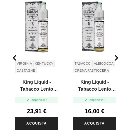


VIRGINIA
KENTUCKY
TABACCO
ALBICOCCA
CASTAGNE
CREMA PASTICCERA
King Liquid -
King Liquid -
Tabacco Lento
Tabacco Lento
With - Chestwood -
With - Lady Cot -


Disponibile!
Disponibile!
Mix And Vape -
Mix And Vape -
20ml
20ml
23,91 €
16,00 €
ACQUISTA
ACQUISTA