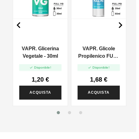


VAPR. Glicerina
VAPR. Glicole
l
Vegetale - 30ml
Propilenico FULL
PG - 35ml In 60ml


Disponibile!
Disponibile!
1,20 €
1,68 €
ACQUISTA
ACQUISTA