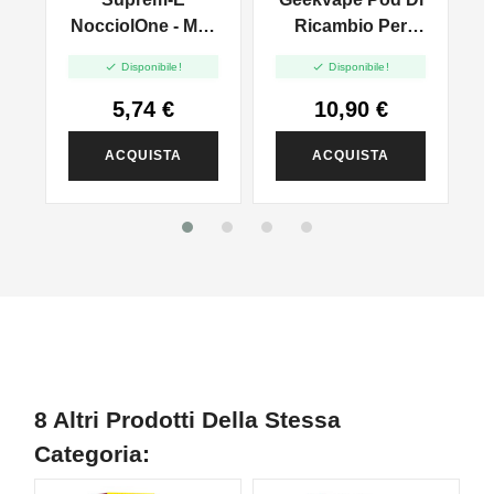
ix
NocciolOne - Mini
Ricambio Per
Mix 10+10
Wenax M1 - 2ml -


Disponibile!
Disponibile!
4pz
5,74 €
10,90 €
ACQUISTA
ACQUISTA
8 Altri Prodotti Della Stessa
Categoria: