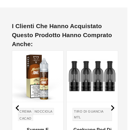
I Clienti Che Hanno Acquistato
Questo Prodotto Hanno Comprato
Anche:


CREMA
NOCCIOLA
TIRO DI GUANCIA
MTL
T
CACAO
TIRO IN GUANCIA
Suprem-E
Geekvape Pod Di
MTL