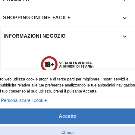

SHOPPING ONLINE FACILE

INFORMAZIONI NEGOZIO
o web utilizza cookie propri e di terze parti per migliorare i nostri servizi e
pubblicità relativa alle tue preferenze analizzando le tue abitudinidi navigazion
l tuo consenso al suo utilizzo, premi il pulsante Accetta.
Personalizzare i cookie
Accetto
Trovaci anche su:
Facebook
Pinterest
Instagram
Chiudi