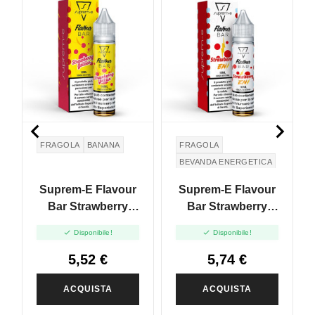
N


FRAGOLA
BANANA
FRAGOLA
BEVANDA ENERGETICA
Suprem-E Flavour
Suprem-E Flavour
Bar Strawberry
Bar Strawberry
Yellow - Mini Mix
Energy - Mini Mix


Disponibile!
Disponibile!
10+10
10+10
5,52 €
5,74 €
ACQUISTA
ACQUISTA