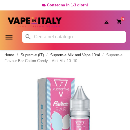
Consegna in 1-3 giorni

0




Home
Suprem-e (IT)
Suprem-e Mix and Vape 10ml
Suprem-e
Flavour Bar Cotton Candy - Mini Mix 10+10