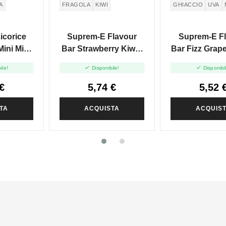
A
FRAGOLA
KIWI
GHIACCIO
UVA
icorice
Suprem-E Flavour
Suprem-E F
Mini Mix
Bar Strawberry Kiwi -
Bar Fizz Grap
0
Mini Mix 10+10
- Mini Mix 


ile!
Disponibile!
Disponibi
€
5,74 €
5,52 
TA
ACQUISTA
ACQUIS