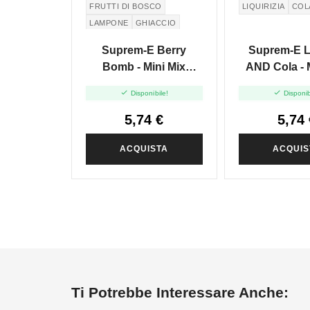
FRUTTI DI BOSCO
LIQUIRIZIA
COL
LAMPONE
GHIACCIO
MIRTILLO
Suprem-E Berry
Suprem-E L
Bomb - Mini Mix
AND Cola - 
10+10
10+1


Disponibile!
Disponib
5,74 €
5,74 
ACQUISTA
ACQUIS
Ti Potrebbe Interessare Anche: