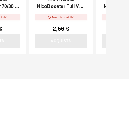
70/30 -
NicoBooster Full VG -
NicoBooster 
10ml
10m


ibile!
Non disponibile!
Non dispo
€
2,56 €
2,56
TA
ACQUISTA
ACQUI