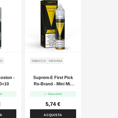
CO
TABACCO
VIRGINIA
oston -
Suprem-E First Pick
10+10
Re-Brand - Mini Mix
10+10

e!
Disponibile!
€
5,74 €
TA
ACQUISTA