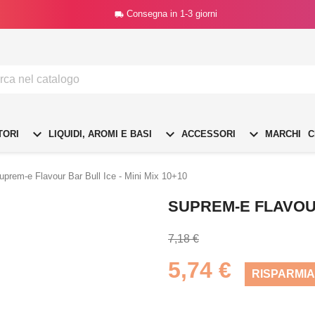
Consegna in 1-3 giorni




TORI
LIQUIDI, AROMI E BASI
ACCESSORI
MARCHI
C
uprem-e Flavour Bar Bull Ice - Mini Mix 10+10
SUPREM-E FLAVOUR 
7,18 €
5,74 €
RISPARMIA