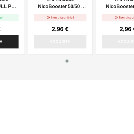
ULL PG -
NicoBooster 50/50 -
NicoBooster 
0ml
10ml
10ml


e!
Non disponibile!
Non dispon
€
2,96 €
2,96 
TA
ACQUISTA
ACQUIS