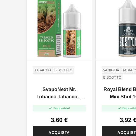
TABACCO
BISCOTTO
VANIGLIA
TABAC
BISCOTTO
SvapoNext Mr.
Royal Blend B
Tobacco Tabacco E
Mini Shot 
Biscotto - Mini Shot


Disponibile!
Disponibil
10+10
3,60 €
3,92 
ACQUISTA
ACQUIS