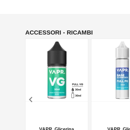
ACCESSORI - RICAMBI

VAPR. Glicerina
VAPR. Gli