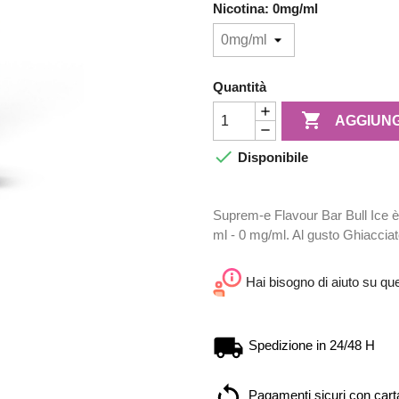
Nicotina: 0mg/ml
Quantità

AGGIUNG

Disponibile
Suprem-e Flavour Bar Bull Ice è u
ml - 0 mg/ml. Al gusto Ghiaccia
Hai bisogno di aiuto su qu
Spedizione in 24/48 H
Pagamenti sicuri con carta