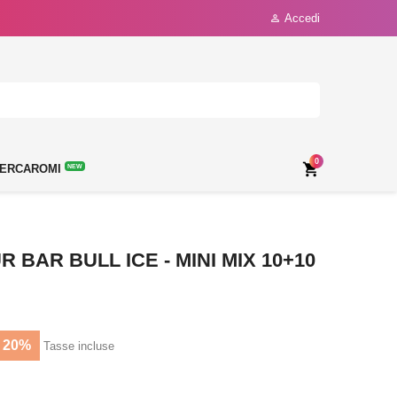
Accedi

0

ERCAROMI
NEW
BAR BULL ICE - MINI MIX 10+10
 20%
Tasse incluse