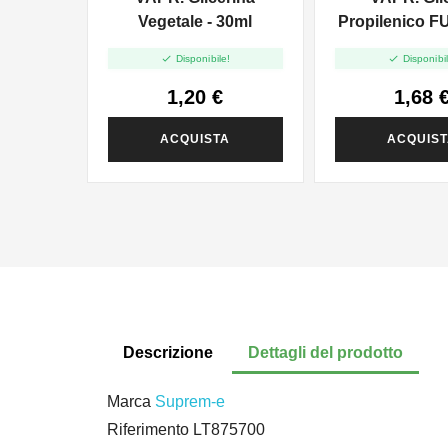
Vegetale - 30ml
Propilenico F
35ml In 6


Disponibile!
Disponibil
1,20 €
1,68 
ACQUISTA
ACQUIS
Descrizione
Dettagli del prodotto
Marca
Suprem-e
Riferimento
LT875700