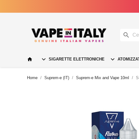




SIGARETTE ELETTRONICHE
ATOMIZZA
Home
Suprem-e (IT)
Suprem-e Mix and Vape 10ml
S