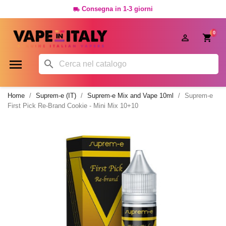
Consegna in 1-3 giorni

0




Home
Suprem-e (IT)
Suprem-e Mix and Vape 10ml
Suprem-e
First Pick Re-Brand Cookie - Mini Mix 10+10