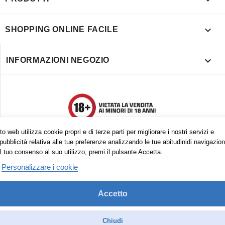

SHOPPING ONLINE FACILE

INFORMAZIONI NEGOZIO
o web utilizza cookie propri e di terze parti per migliorare i nostri servizi e
pubblicità relativa alle tue preferenze analizzando le tue abitudinidi navigazion
l tuo consenso al suo utilizzo, premi il pulsante Accetta.
Personalizzare i cookie
Accetto
Trovaci anche su:
Facebook
Pinterest
Instagram
Chiudi