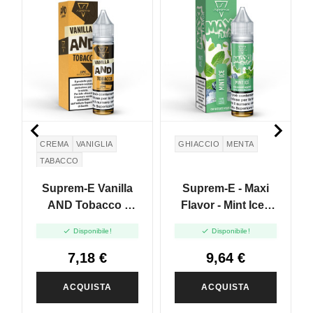


CREMA
VANIGLIA
GHIACCIO
MENTA
TABACCO
CREMA PASTICCERA
Suprem-E Vanilla
Suprem-E - Maxi
AND Tobacco -
Flavor - Mint Ice -
Mini Mix 10+10
Mini Mix 10+10


Disponibile!
Disponibile!
7,18 €
9,64 €
ACQUISTA
ACQUISTA