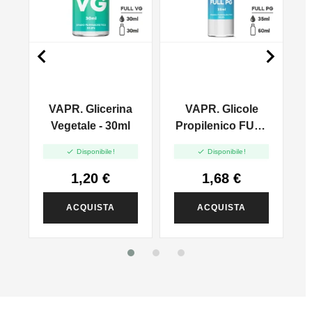


VAPR. Glicerina
VAPR. Glicole
l
Vegetale - 30ml
Propilenico FULL
PG - 35ml In 60ml


Disponibile!
Disponibile!
1,20 €
1,68 €
ACQUISTA
ACQUISTA