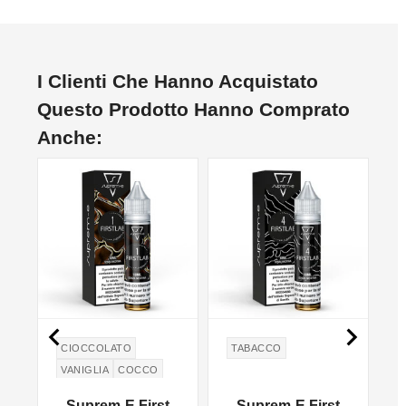
I Clienti Che Hanno Acquistato
Questo Prodotto Hanno Comprato
Anche:


CIOCCOLATO
TABACCO
VANIGLIA
COCCO
.T
Suprem-E First
Suprem-E First