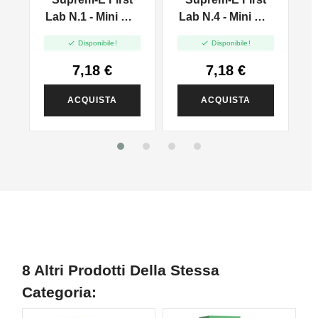
0
Lab N.1 - Mini Mix
Lab N.4 - Mini Mix
10+10
10+10


Disponibile!
Disponibile!
7,18 €
7,18 €
ACQUISTA
ACQUISTA
8 Altri Prodotti Della Stessa
Categoria: