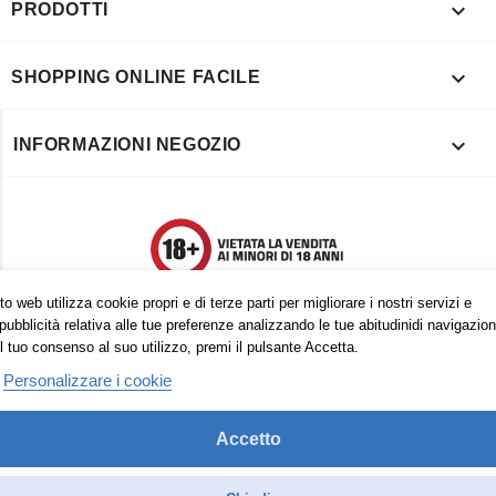

PRODOTTI

SHOPPING ONLINE FACILE

INFORMAZIONI NEGOZIO
o web utilizza cookie propri e di terze parti per migliorare i nostri servizi e
pubblicità relativa alle tue preferenze analizzando le tue abitudinidi navigazion
l tuo consenso al suo utilizzo, premi il pulsante Accetta.
Personalizzare i cookie
Accetto
Trovaci anche su:
Facebook
Pinterest
Instagram