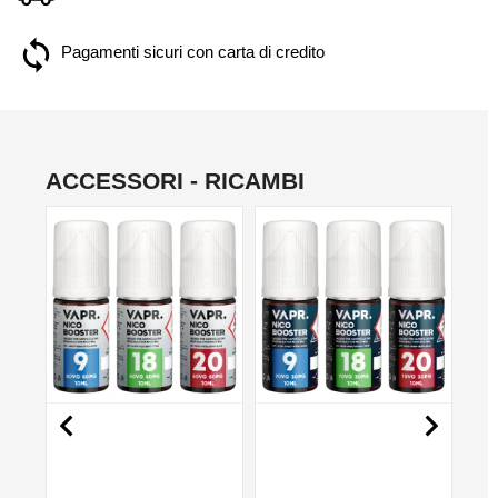
Pagamenti sicuri con carta di credito
ACCESSORI - RICAMBI
NON DISPONIBILE
NON DISPONIBILE
NO

