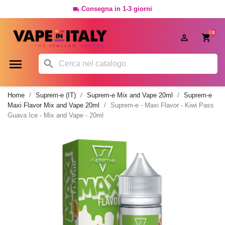
Consegna in 1-3 giorni

0




Home
Suprem-e (IT)
Suprem-e Mix and Vape 20ml
Suprem-e
Maxi Flavor Mix and Vape 20ml
Suprem-e - Maxi Flavor - Kiwi Pass
Guava Ice - Mix and Vape - 20ml