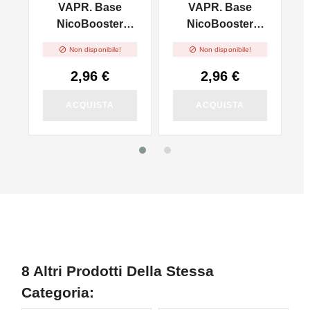
VAPR. Base
VAPR. Base
l
NicoBooster
NicoBooster
50/50 - 10ml
70/30 - 10ml


Non disponibile!
Non disponibile!
2,96 €
2,96 €
ACQUISTA
ACQUISTA
8 Altri Prodotti Della Stessa
Categoria: