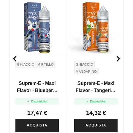
NUOVO


GHIACCIO
MIRTILLO
GHIACCIO
MANDARINO
Suprem-E - Maxi
Suprem-E - Maxi
Flavor - Blueberry
Flavor - Tangerine
Ice - Mix And Vape
Ice - Mix And Vape


Disponibile!
Disponibile!
- 20ml
- 20ml
17,47 €
14,32 €
ACQUISTA
ACQUISTA