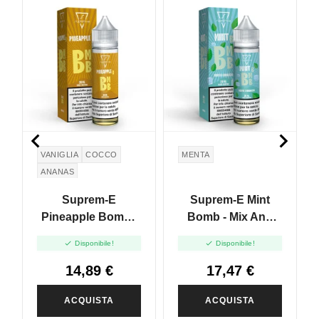


VANIGLIA
COCCO
MENTA
ANANAS
Suprem-E
Suprem-E Mint
Pineapple Bomb -
Bomb - Mix And
Mix And Vape -
Vape - 20ml


Disponibile!
Disponibile!
20ml
14,89 €
17,47 €
ACQUISTA
ACQUISTA