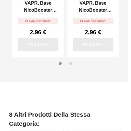
VAPR. Base
VAPR. Base
l
NicoBooster
NicoBooster
50/50 - 10ml
70/30 - 10ml


Non disponibile!
Non disponibile!
2,96 €
2,96 €
ACQUISTA
ACQUISTA
8 Altri Prodotti Della Stessa
Categoria: