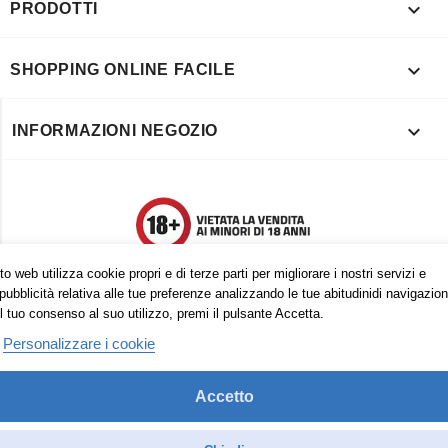

PRODOTTI

SHOPPING ONLINE FACILE

INFORMAZIONI NEGOZIO
o web utilizza cookie propri e di terze parti per migliorare i nostri servizi e
pubblicità relativa alle tue preferenze analizzando le tue abitudinidi navigazion
l tuo consenso al suo utilizzo, premi il pulsante Accetta.
Personalizzare i cookie
Accetto
Trovaci anche su:
Facebook
Pinterest
Instagram