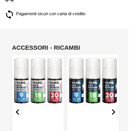
Pagamenti sicuri con carta di credito
ACCESSORI - RICAMBI
NON DISPONIBILE
NON DISPONIBILE
NO

