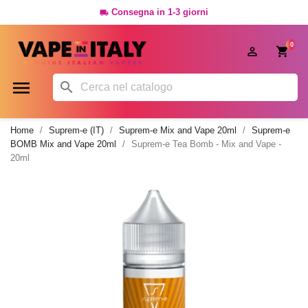
Consegna in 1-3 giorni

0




Home
Suprem-e (IT)
Suprem-e Mix and Vape 20ml
Suprem-e
BOMB Mix and Vape 20ml
Suprem-e Tea Bomb - Mix and Vape -
20ml