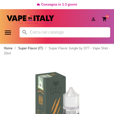
Consegna in 1-3 giorni

0




Home
Super Flavor (IT)
Super Flavor Jungle by D77 - Vape Shot -
20ml