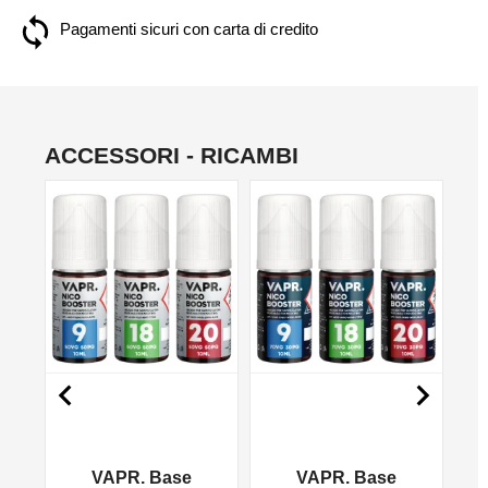
Pagamenti sicuri con carta di credito
ACCESSORI - RICAMBI
NON DISPONIBILE
NON DISPONIBILE
NO


VAPR. Base
VAPR. Base