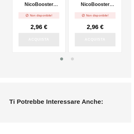
l
NicoBooster
NicoBooster
50/50 - 10ml
70/30 - 10ml


Non disponibile!
Non disponibile!
2,96 €
2,96 €
ACQUISTA
ACQUISTA
Ti Potrebbe Interessare Anche: