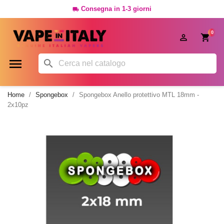
Consegna in 1-3 giorni

0




Home
Spongebox
Spongebox Anello protettivo MTL 18mm -
2x10pz