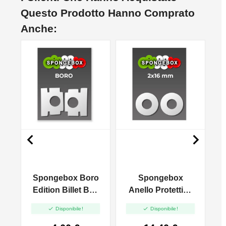
Questo Prodotto Hanno Comprato
Anche:


Spongebox Boro
Spongebox
o
Edition Billet Box
Anello Protettivo
- 2pz
MTL 16mm -


Disponibile!
Disponibile!
2x10pz