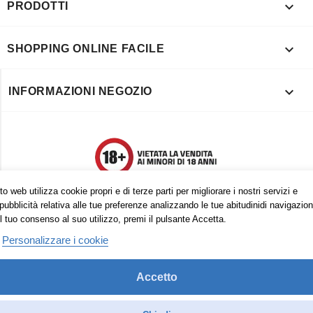

PRODOTTI

SHOPPING ONLINE FACILE

INFORMAZIONI NEGOZIO
o web utilizza cookie propri e di terze parti per migliorare i nostri servizi e
pubblicità relativa alle tue preferenze analizzando le tue abitudinidi navigazion
l tuo consenso al suo utilizzo, premi il pulsante Accetta.
Personalizzare i cookie
Accetto
Trovaci anche su:
Facebook
Pinterest
Instagram