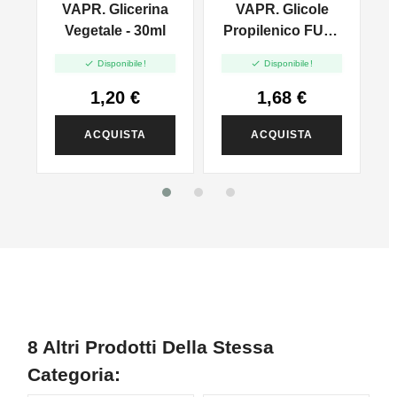
VAPR. Glicerina
VAPR. Glicole
l
Vegetale - 30ml
Propilenico FULL
PG - 35ml In 60ml


Disponibile!
Disponibile!
1,20 €
1,68 €
ACQUISTA
ACQUISTA
8 Altri Prodotti Della Stessa
Categoria: