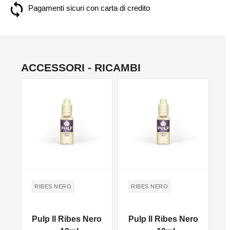
Pagamenti sicuri con carta di credito
ACCESSORI - RICAMBI
NON DISPONIBILE
NON DISPONIBILE
NO
RIBES NERO
RIBES NERO
ro
Pulp Il Ribes Nero
Pulp Il Ribes Nero
P