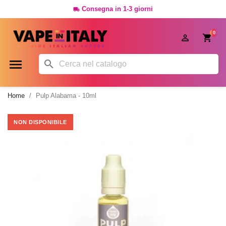
Consegna in 1-3 giorni

0




Home
Pulp Alabama - 10ml
NON DISPONIBILE