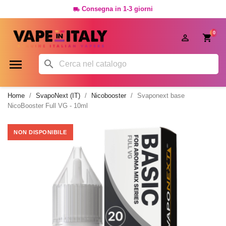
Consegna in 1-3 giorni

0




Home
SvapoNext (IT)
Nicobooster
Svaponext base
NicoBooster Full VG - 10ml
NON DISPONIBILE