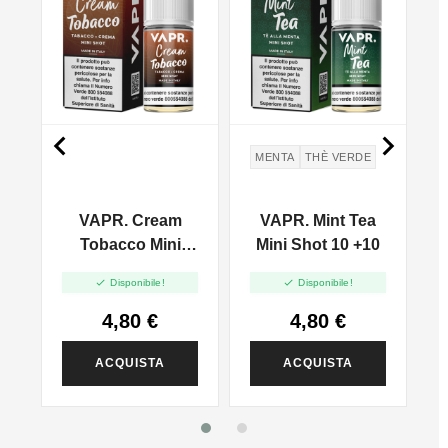


MENTA
THÈ VERDE
y
VAPR. Cream
VAPR. Mint Tea
V
Tobacco Mini
Mini Shot 10 +10
Shot 10 +10


Disponibile!
Disponibile!
4,80 €
4,80 €
ACQUISTA
ACQUISTA