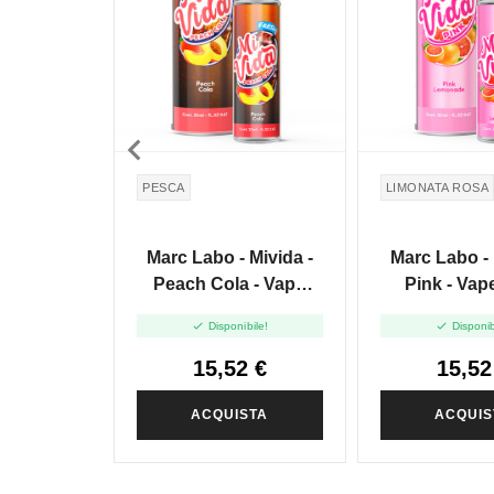

PESCA
LIMONATA ROSA
Marc Labo - Mivida -
Marc Labo - 
Peach Cola - Vape
Pink - Vap
Shot -20ml
-20m


Disponibile!
Disponib
15,52 €
15,52
ACQUISTA
ACQUIS