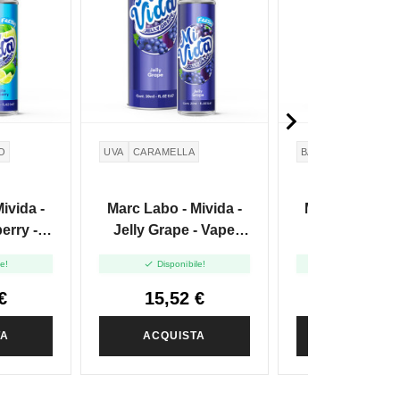

O
UVA
CARAMELLA
BANANA
ivida -
Marc Labo - Mivida -
Marc Labo - Mi
erry -
Jelly Grape - Vape
Bana - Vape
-20ml
Shot -20ml
-20ml


le!
Disponibile!
Disponibile
€
15,52 €
15,52 
TA
ACQUISTA
ACQUIST