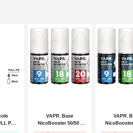
NON DISPONIBILE
NON DISPONIBILE
cole
VAPR. Base
VAPR. B
ULL PG -
NicoBooster 50/50 -
NicoBooster 
0ml
10ml
10ml