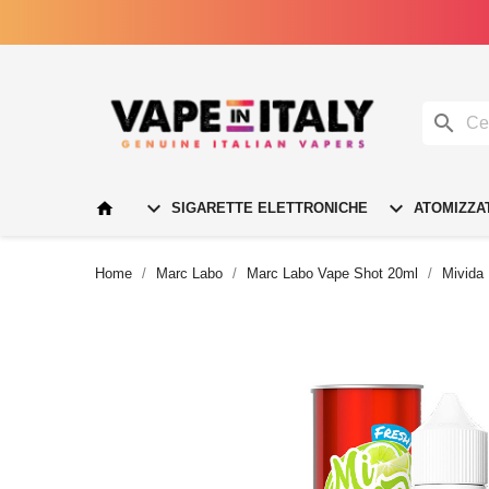




SIGARETTE ELETTRONICHE
ATOMIZZA
Home
Marc Labo
Marc Labo Vape Shot 20ml
Mivida