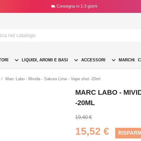
Consegna in 1-3 giorni




TORI
LIQUIDI, AROMI E BASI
ACCESSORI
MARCHI
C
Marc Labo - Mivida - Sakura Lime - Vape shot -20ml
MARC LABO - MIVI
-20ML
19,40 €
15,52 €
RISPARM