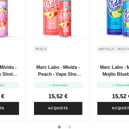
PESCA
MIRTILLO
MOJIT
Mivida -
Marc Labo - Mivida -
Marc Labo - M
e Shot
Peach - Vape Shot
Mojito Blueb
l
-20ml
Vape Shot 


ile!
Disponibile!
Disponibi
 €
15,52 €
15,52 
TA
ACQUISTA
ACQUIS