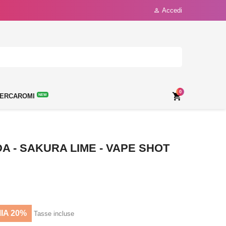
Accedi

0

ERCAROMI
NEW
DA - SAKURA LIME - VAPE SHOT
IA 20%
Tasse incluse