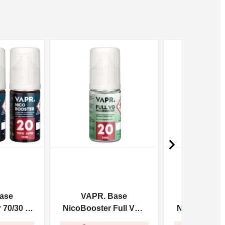
NON DISPONIBILE
NON DISPONIBILE

ase
VAPR. Base
VAPR. 
70/30 -
NicoBooster Full VG -
NicoBooster 
10ml
10m