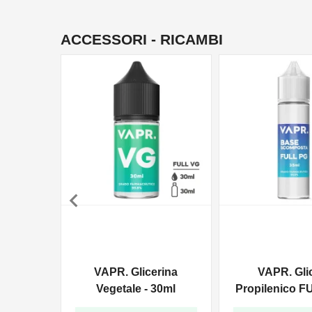
ACCESSORI - RICAMBI

VAPR. Glicerina
VAPR. Gli
Vegetale - 30ml
Propilenico F
35ml In 6