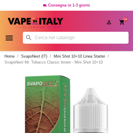
Consegna in 1-3 giorni

0




Home
SvapoNext (IT)
Mini Shot 10+10 Linea Starter
SvapoNext Mr. Tobacco Classic brown - Mini Shot 10+10