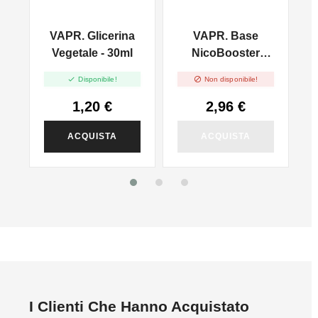
VAPR. Glicerina
VAPR. Base
l
Vegetale - 30ml
NicoBooster
50/50 - 10ml


Disponibile!
Non disponibile!
1,20 €
2,96 €
ACQUISTA
ACQUISTA
I Clienti Che Hanno Acquistato