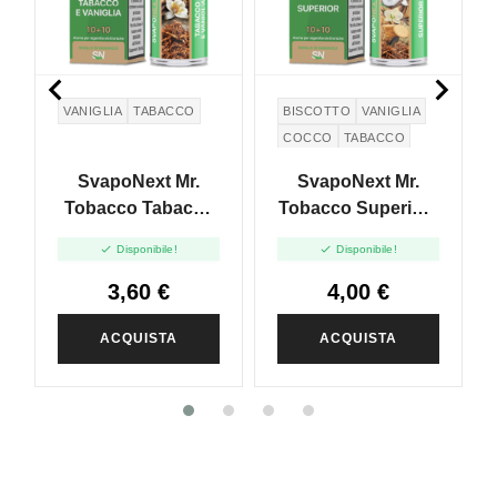


VANIGLIA
TABACCO
BISCOTTO
VANIGLIA
COCCO
TABACCO
SvapoNext Mr.
SvapoNext Mr.
Tobacco Tabacco
Tobacco Superior -
E Vaniglia - Mini
Mini Shot 10+10


Disponibile!
Disponibile!
Shot 10+10
3,60 €
4,00 €
ACQUISTA
ACQUISTA