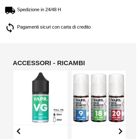
Spedizione in 24/48 H
Pagamenti sicuri con carta di credito
ACCESSORI - RICAMBI
NON DISPONIBILE
NO

