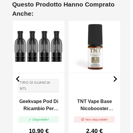
Questo Prodotto Hanno Comprato
Anche:


TIRO DI GUANCIA
MTL
TIRO IN GUANCIA
Geekvape Pod Di
TNT Vape Base
MTL
Ricambio Per
Nicobooster
T
Wenax M1 - 2ml -
50/50 - 10ml


Disponibile!
Non disponibile!
4pz
10,90 €
2,40 €