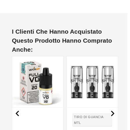
I Clienti Che Hanno Acquistato
Questo Prodotto Hanno Comprato
Anche:
NON DISPONIBILE
NO


TIRO DI GUANCIA
MTL
TIRO IN GUANCIA