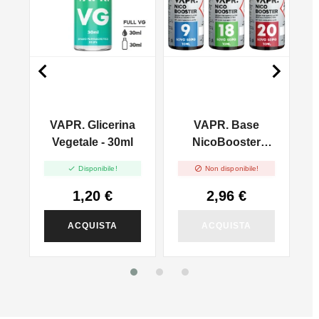


VAPR. Glicerina
VAPR. Base
l
Vegetale - 30ml
NicoBooster
50/50 - 10ml


Disponibile!
Non disponibile!
1,20 €
2,96 €
ACQUISTA
ACQUISTA