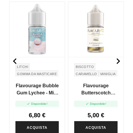


LITCHI
BISCOTTO
GOMMA DA MASTICARE
CARAMELLO
VANIGLIA
Flavourage Bubble
Flavourage
Gum Lychee - Mini
Butterscotch
Aroma 10
Cookie - Mini Shot


Disponibile!
Disponibile!
10+10
6,80 €
5,00 €
ACQUISTA
ACQUISTA