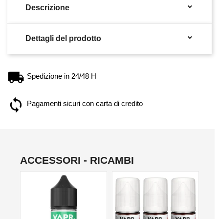

Descrizione

Dettagli del prodotto
Spedizione in 24/48 H
Pagamenti sicuri con carta di credito
ACCESSORI - RICAMBI
NON DISPONIBILE
NO