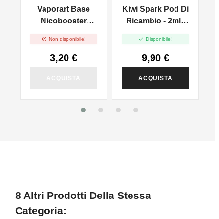
e
Vaporart Base
Kiwi Spark Pod Di
MTL
Nicobooster
Ricambio - 2ml -
FULL VG - 10ml
3pz


Non disponibile!
Disponibile!
3,20 €
9,90 €
ACQUISTA
ACQUISTA
8 Altri Prodotti Della Stessa
Categoria: