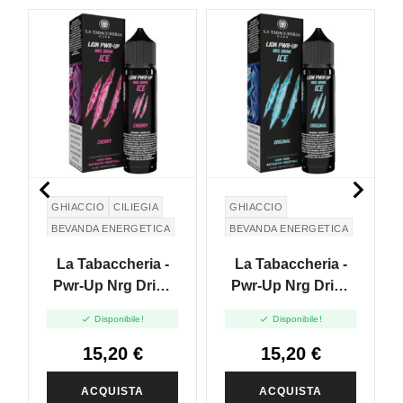


GHIACCIO
CILIEGIA
GHIACCIO
BEVANDA ENERGETICA
BEVANDA ENERGETICA
La Tabaccheria -
La Tabaccheria -
Pwr-Up Nrg Drink
Pwr-Up Nrg Drink
Ice - Cherry - Vape
Ice - Original - Vape


Disponibile!
Disponibile!
Shot 20ml
Shot 20ml
15,20 €
15,20 €
ACQUISTA
ACQUISTA