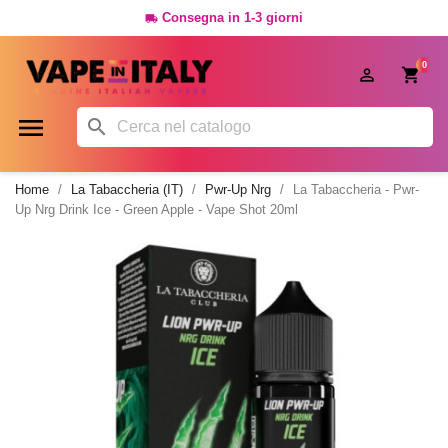
Consegna in 1-3 giorni

0




Home
La Tabaccheria (IT)
Pwr-Up Nrg
La Tabaccheria - Pwr-
Up Nrg Drink Ice - Green Apple - Vape Shot 20ml