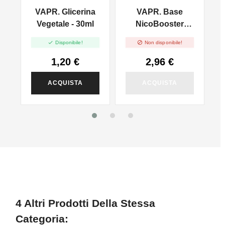
VAPR. Glicerina
VAPR. Base
l
Vegetale - 30ml
NicoBooster
50/50 - 10ml


Disponibile!
Non disponibile!
1,20 €
2,96 €
ACQUISTA
ACQUISTA
4 Altri Prodotti Della Stessa
Categoria: