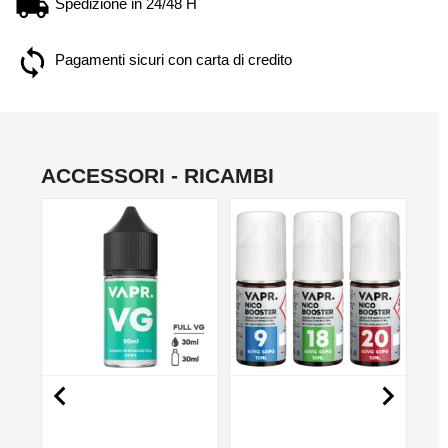
Spedizione in 24/48 H
Pagamenti sicuri con carta di credito
ACCESSORI - RICAMBI
NON DISPONIBILE
NO

