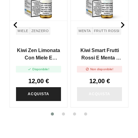


MIELE
ZENZERO
MENTA
FRUTTI ROSSI
Kiwi Zen Limonata
Kiwi Smart Frutti
Con Miele E
Rossi E Menta -
Zenzero - Vape
Vape Shot 20ml


Disponibile!
Non disponibile!
Shot 20ml
12,00 €
12,00 €
ACQUISTA
ACQUISTA