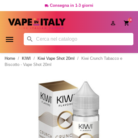
Consegna in 1-3 giorni

0




Home
KIWI
Kiwi Vape Shot 20ml
Kiwi Crunch Tabacco e
Biscotto - Vape Shot 20ml