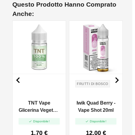
Questo Prodotto Hanno Comprato
Anche:


FRUTTI DI BOSCO
a
TNT Vape
Iwik Quad Berry -
Glicerina Vegetale
Vape Shot 20ml
Full VG - 30ml


Disponibile!
Disponibile!
1,70 €
12,00 €