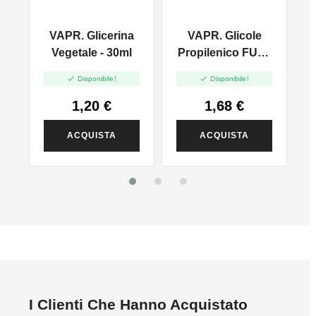
VAPR. Glicerina
VAPR. Glicole
l
Vegetale - 30ml
Propilenico FULL
PG - 35ml In 60ml


Disponibile!
Disponibile!
1,20 €
1,68 €
ACQUISTA
ACQUISTA
I Clienti Che Hanno Acquistato