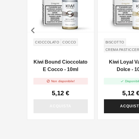

CIOCCOLATO
COCCO
BISCOTTO
CREMA PASTICCE
Kiwi Bound Cioccolato
Kiwi Loyal V
E Cocco - 10ml
Dolce - 1


Non disponibile!
Disponibil
5,12 €
5,12 
ACQUISTA
ACQUIS