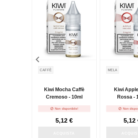

CAFFÈ
MELA
Kiwi Mocha Caffè
Kiwi Appl
Cremoso - 10ml
Rossa - 


Non disponibile!
Non dispon
5,12 €
5,12 
ACQUISTA
ACQUIS