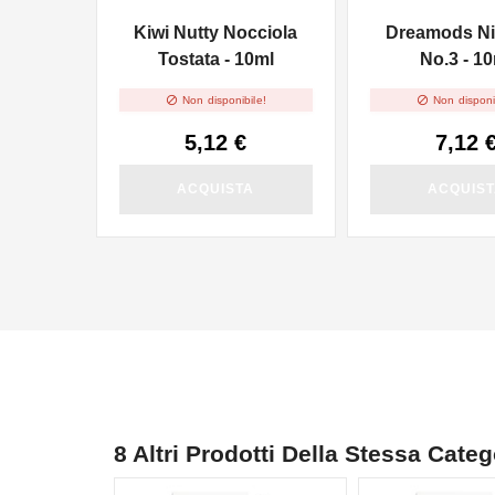
Kiwi Nutty Nocciola
Dreamods Nil
Tostata - 10ml
No.3 - 1


Non disponibile!
Non disponi
5,12 €
7,12 
ACQUISTA
ACQUIS
8 Altri Prodotti Della Stessa Categ