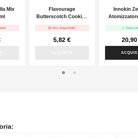
TIRO IN GUANCIA
la Mix
Flavourage
Innokin Zen
TIRO DI POLMONI
0ml
Butterscotch Cookie -
Atomizzatore
10ml


bile!
Non disponibile!
Disponib
€
5,82 €
20,90
TA
ACQUISTA
ACQUIS
oria: