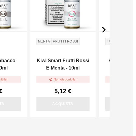

MENTA
FRUTTI ROSSI
TABACCO
VIRG
Tabacco
Kiwi Smart Frutti Rossi
Kiwi Queen
10ml
E Menta - 10ml
Leggero 


ibile!
Non disponibile!
Non dispo
€
5,12 €
5,12
TA
ACQUISTA
ACQUI