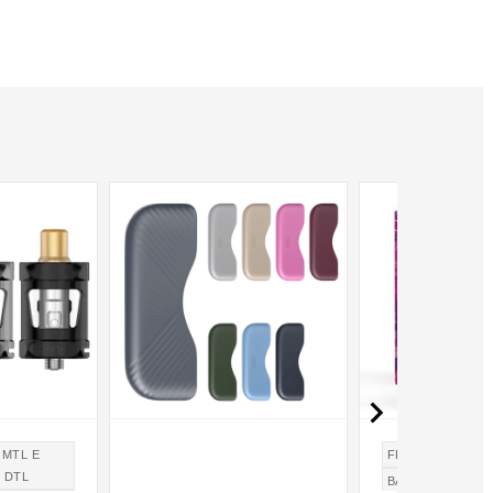

 MTL E
FRUTTI DI BOS
 DTL
BACCHE SCURE