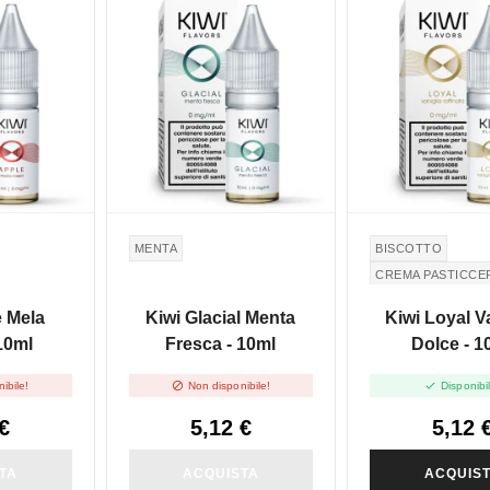
MENTA
BISCOTTO
CREMA PASTICCE
e Mela
Kiwi Glacial Menta
Kiwi Loyal V
10ml
Fresca - 10ml
Dolce - 1


ibile!
Non disponibile!
Disponibi
€
5,12 €
5,12 
TA
ACQUISTA
ACQUIS