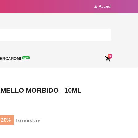
Accedi

0

ERCAROMI
NEW
AMELLO MORBIDO - 10ML
 20%
Tasse incluse