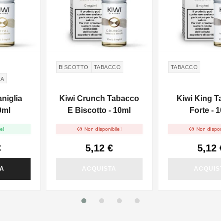
BISCOTTO
TABACCO
TABACCO
RA
aniglia
Kiwi Crunch Tabacco
Kiwi King 
0ml
E Biscotto - 10ml
Forte - 


e!
Non disponibile!
Non dispon
€
5,12 €
5,12 
TA
ACQUISTA
ACQUIS