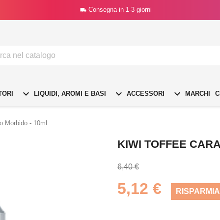
Consegna in 1-3 giorni




TORI
LIQUIDI, AROMI E BASI
ACCESSORI
MARCHI
C
o Morbido - 10ml
KIWI TOFFEE CAR
6,40 €
5,12 €
RISPARMIA