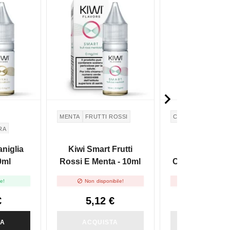

MENTA
FRUTTI ROSSI
CIOCCOLATO
CO
RA
aniglia
Kiwi Smart Frutti
Kiwi Bou
0ml
Rossi E Menta - 10ml
Cioccolato E 
10ml


le!
Non disponibile!
Non disponibi
€
5,12 €
5,12 €
TA
ACQUISTA
ACQUIST