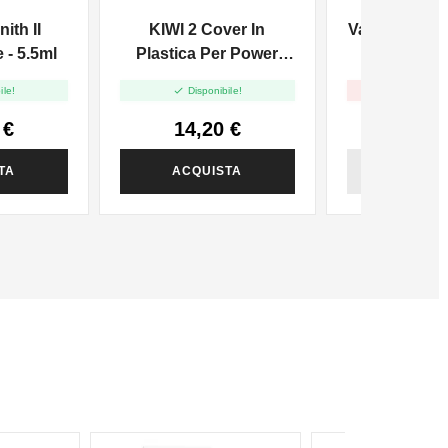
 MTL E
DATK BERRIES
ith II
KIWI 2 Cover In
Vaporart Mix
 DTL
BACCHE ROSSE
 - 5.5ml
Plastica Per Power
- 10
Bank


ile!
Disponibile!
Non dispo
 €
14,20 €
4,72
TA
ACQUISTA
ACQUI