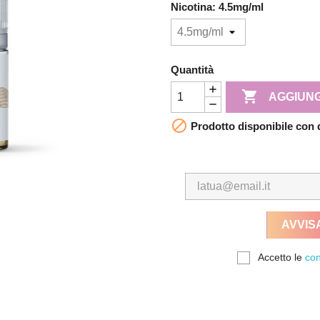
Nicotina: 4.5mg/ml
Quantità

AGGIUNG

Prodotto disponibile con 
AVVIS
Accetto le
con