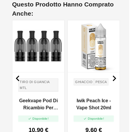
Questo Prodotto Hanno Comprato
Anche:


TIRO DI GUANCIA
GHIACCIO
PESCA
MTL
TIRO IN GUANCIA
Geekvape Pod Di
Iwik Peach Ice -
MTL
-
Ricambio Per
Vape Shot 20ml
Wenax M1 - 2ml -


Disponibile!
Disponibile!
l
4pz
10,90 €
9,60 €