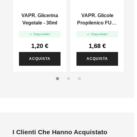
VAPR. Glicerina
VAPR. Glicole
l
Vegetale - 30ml
Propilenico FULL
PG - 35ml In 60ml


Disponibile!
Disponibile!
1,20 €
1,68 €
ACQUISTA
ACQUISTA
I Clienti Che Hanno Acquistato