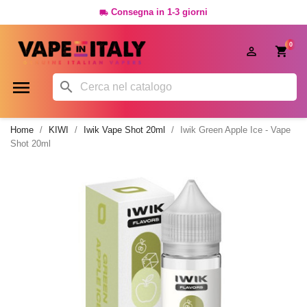
Consegna in 1-3 giorni

0




Home
KIWI
Iwik Vape Shot 20ml
Iwik Green Apple Ice - Vape
Shot 20ml