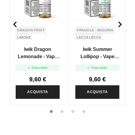


DRAGON FRUIT
FRAGOLA
ANGURIA
LIMONE
LECCA LECCA
LOLLIPOP
Iwik Dragon
Iwik Summer
Lemonade - Vape
Lollipop - Vape
Shot 20ml
Shot 20ml


Disponibile!
Disponibile!
9,60 €
9,60 €
ACQUISTA
ACQUISTA